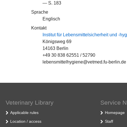
— S. 183
Sprache
Englisch
Kontakt
Institut für Lebensmittelsicherheit und -hy
Königsweg 69
14163 Berlin
+49 30 838 62551 / 52790
lebensmittelhygiene@vetmed.fu-berlin.de 
Veterinary Library
Service N
Applicable rules
Homepage
Location / access
Staff