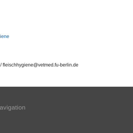
giene
/ fleischhygiene@vetmed.fu-berlin.de
avigation