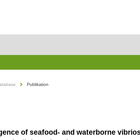
Database
Publikation
ence of seafood- and waterborne vibrio