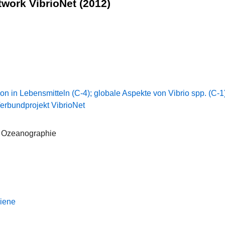
work VibrioNet (2012)
on in Lebensmitteln (C-4); globale Aspekte von Vibrio spp. (C-1
Verbundprojekt VibrioNet
ür Ozeanographie
giene