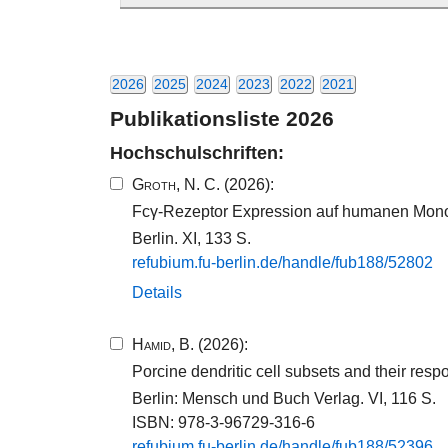
2026
2025
2024
2023
2022
2021
Publikationsliste 2026
Hochschulschriften:
Groth, N. C.
(2026):
Fcγ-Rezeptor Expression auf humanen Monoz
Berlin. XI, 133 S.
refubium.​fu-​berlin.​de/​handle/​fub188​/​52802​
Details
Hamid, B.
(2026):
‎Porcine dendritic cell subsets and their res
Berlin: Mensch und Buch Verlag. VI, 116 S.
ISBN: 978-3-96729-316-6
refubium.​fu-​berlin.​de/​handle/​fub188​/​52396​