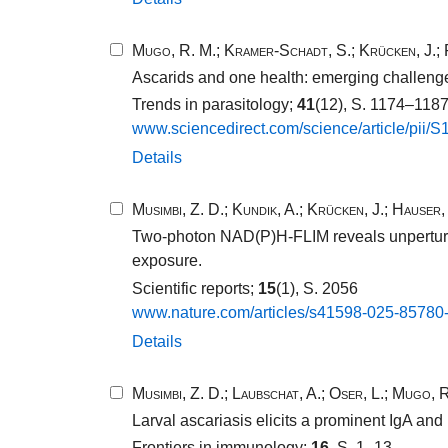
Mugo, R. M.
;
Kramer-Schadt, S.
;
Krücken, J.
;
Ascarids and one health: emerging challenges
Trends in parasitology;
41
(12), S. 1174–118
www.​sciencedirect.​com/​science/​article/​pi
Details
Musimbi, Z. D.
;
Kundik, A.
;
Krücken, J.
;
Hauser, 
Two-photon NAD(P)H-FLIM reveals unperturbe
exposure.
Scientific reports;
15
(1), S. 2056
www.​nature.​com/​articles/​s41598​-​025​-​85780​-
Details
Musimbi, Z. D.
;
Laubschat, A.
;
Oser, L.
;
Mugo, R
Larval ascariasis elicits a prominent IgA and
Frontiers in immunology;
16
, S. 1–13