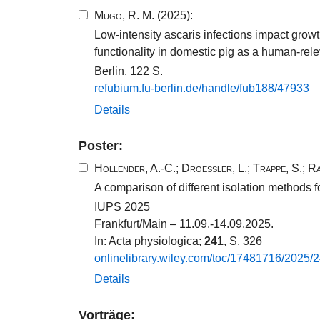
Mugo, R. M.
(2025):
Low-intensity ascaris infections impact grow
functionality in domestic pig as a human-rel
Berlin. 122 S.
refubium.​fu-​berlin.​de/​handle/​fub188​/​47933​
Details
Poster:
Hollender, A.-C.
;
Droessler, L.
;
Trappe, S.
;
Ra
A comparison of different isolation methods fo
IUPS 2025
Frankfurt/Main – 11.09.-14.09.2025.
In: Acta physiologica;
241
, S. 326
onlinelibrary.​wiley.​com/​toc/​17481716​/​2025​/​2
Details
Vorträge: