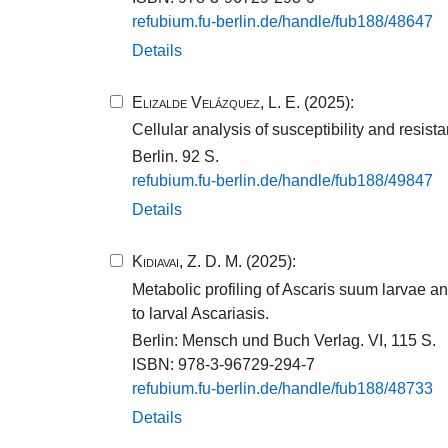
refubium.​fu-​berlin.​de/​handle/​fub188​/​48647​
Details
Elizalde Velázquez, L. E.
(2025):
Cellular analysis of susceptibility and resis
Berlin. 92 S.
refubium.​fu-​berlin.​de/​handle/​fub188​/​49847​
Details
Kidiavai, Z. D. M.
(2025):
Metabolic profiling of Ascaris suum larvae 
to larval Ascariasis.
Berlin: Mensch und Buch Verlag. VI, 115 S.
ISBN: 978-3-96729-294-7
refubium.​fu-​berlin.​de/​handle/​fub188​/​48733​
Details