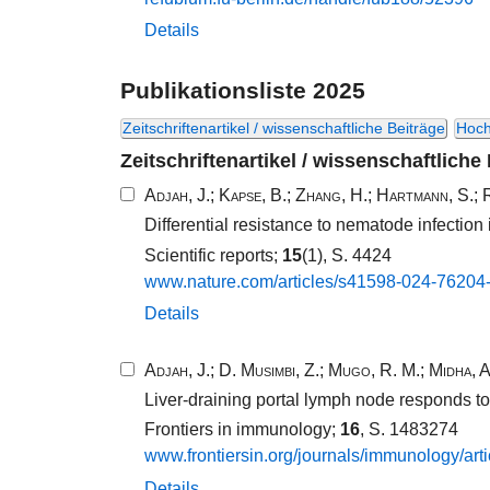
Details
Publikationsliste 2025
Zeitschriftenartikel / wissenschaftliche Beiträge
Hoch
Zeitschriftenartikel / wissenschaftliche
Adjah, J.
;
Kapse, B.
;
Zhang, H.
;
Hartmann, S.
;
Differential resistance to nematode infection
Scientific reports;
15
(1), S. 4424
www.​nature.​com/​articles/​s41598​-​024​-​76204​-​
Details
Adjah, J.
;
D. Musimbi, Z.
;
Mugo, R. M.
;
Midha, A
Liver-draining portal lymph node responds to 
Frontiers in immunology;
16
, S. 1483274
www.​frontiersin.​org/​journals/​immunology/​articl
Details