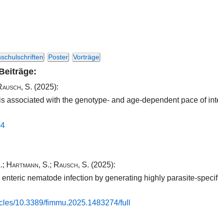
schulschriften
Poster
Vorträge
 Beiträge:
Rausch, S.
(2025):
 is associated with the genotype- and age-dependent pace of int
4​
.
;
Hartmann, S.
;
Rausch, S.
(2025):
enteric nematode infection by generating highly parasite-specifi
es/​10​.​3389​/​fimmu.​2025​.​1483274​/​full