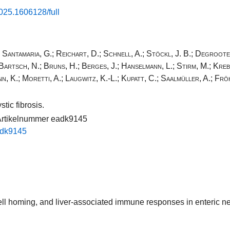
025​.​1606128​/​full
;
Santamaria, G.
;
Reichart, D.
;
Schnell, A.
;
Stöckl, J. B.
;
Degroote,
Bartsch, N.
;
Bruns, H.
;
Berges, J.
;
Hanselmann, L.
;
Stirm, M.
;
Kreb
n, K.
;
Moretti, A.
;
Laugwitz, K.-L.
;
Kupatt, C.
;
Saalmüller, A.
;
Fröh
tic fibrosis.
 Artikelnummer eadk9145
​adk9145​
ll homing, and liver-associated immune responses in enteric ne