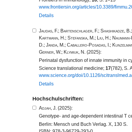
www.​frontiersin.​org/​articles/​10​.​3389​/​fimmu.​2
Details
Jaudas, F.
;
Bartenschlager, F.
;
Shashikadze, B.
Kartmann, H.
;
Stefanska, M.
;
Liu, H.
;
Naumann-
D.
;
Janda, M.
;
Caballero-Posadas, I.
;
Kunzelman
Gerner, W.
;
Klymiuk, N.
(2025):
Perinatal dysfunction of innate immunity in cys
Science translational medicine;
17
(782), S.
www.​science.​org/​doi/​10​.​1126​/​scitranslmed.
Details
Hochschulschriften:
Adjah, J.
(2025):
Genotype- and age-dependent intestinal T ce
Berlin: Mensch und Buch Verlag. X, 130 S.
ISBN: 978-3-96729-293-0