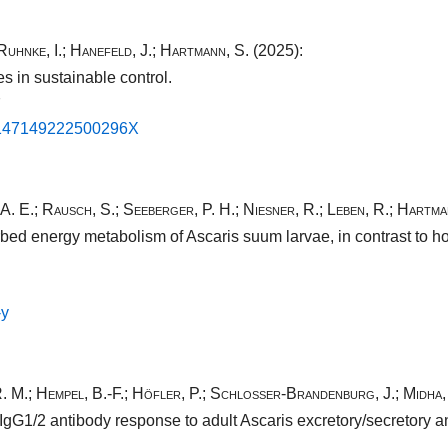
Ruhnke, I.
;
Hanefeld, J.
;
Hartmann, S.
(2025):
 in sustainable control.
7
i/​S147149222500296​X
A. E.
;
Rausch, S.
;
Seeberger, P. H.
;
Niesner, R.
;
Leben, R.
;
Hartma
d energy metabolism of Ascaris suum larvae, in contrast to ho
​y
. M.
;
Hempel, B.-F.
;
Höfler, P.
;
Schlosser-Brandenburg, J.
;
Midha,
 IgG1/2 antibody response to adult Ascaris excretory/secretory an