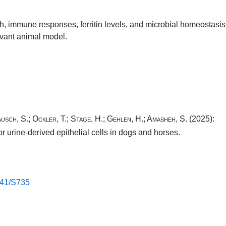
th, immune responses, ferritin levels, and microbial homeostasi
evant animal model.
usch, S.
;
Ockler, T.
;
Stage, H.
;
Gehlen, H.
;
Amasheh, S.
(2025):
r urine-derived epithelial cells in dogs and horses.
41​/​S735​