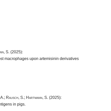
nn, S.
(2025):
st macrophages upon artemisinin derivatives
 A.
;
Rausch, S.
;
Hartmann, S.
(2025):
tigens in pigs.