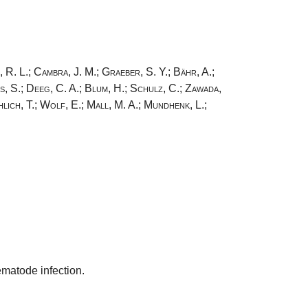
 R. L.
;
Cambra, J. M.
;
Graeber, S. Y.
;
Bähr, A.
;
s, S.
;
Deeg, C. A.
;
Blum, H.
;
Schulz, C.
;
Zawada,
lich, T.
;
Wolf, E.
;
Mall, M. A.
;
Mundhenk, L.
;
matode infection.