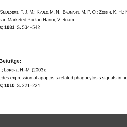
Smulders, F. J. M.
;
Kyule, M. N.
;
Baumann, M. P. O.
;
Zessin, K. H.
;
s in Marketed Pork in Hanoi, Vietnam.
s;
1081
, S. 534–542
 Beiträge:
.
;
Lorenz, H.-M.
(2003):
ecedes expression of apoptosis-related phagocytosis signals in 
s;
1010
, S. 221–224