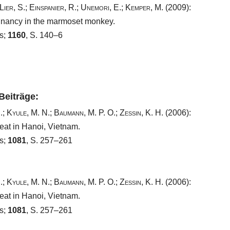
Lier, S.
;
Einspanier, R.
;
Unemori, E.
;
Kemper, M.
(2009):
egnancy in the marmoset monkey.
s;
1160
, S. 140–6
 Beiträge:
.
;
Kyule, M. N.
;
Baumann, M. P. O.
;
Zessin, K. H.
(2006):
eat in Hanoi, Vietnam.
s;
1081
, S. 257–261
.
;
Kyule, M. N.
;
Baumann, M. P. O.
;
Zessin, K. H.
(2006):
eat in Hanoi, Vietnam.
s;
1081
, S. 257–261