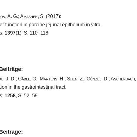
ov, A. G.
;
Amasheh, S.
(2017):
r function in porcine jejunal epithelium in vitro.
s;
1397
(1), S. 110–118
 Beiträge:
e, J. D.
;
Gäbel, G.
;
Martens, H.
;
Shen, Z.
;
Günzel, D.
;
Aschenbach, 
ion in the gastrointestinal tract.
s;
1258
, S. 52–59
 Beiträge: