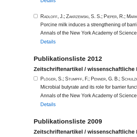
Details
Radloff, J.
;
Zakrzewski, S. S.
;
Pieper, R.
;
Mark
Porcine milk induces a strengthening of barrie
Annals of the New York Academy of Science
Details
Publikationsliste 2012
Zeitschriftenartikel / wissenschaftliche
Plöger, S.
;
Stumpff, F.
;
Penner, G. B.
;
Schulzk
Microbial butyrate and its role for barrier funct
Annals of the New York Academy of Science
Details
Publikationsliste 2009
Zeitschriftenartikel / wissenschaftliche