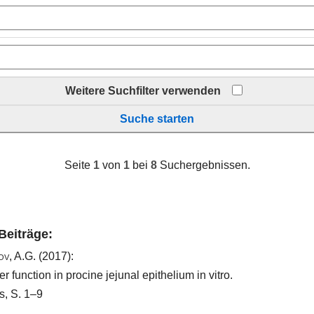
Weitere Suchfilter verwenden
Suche starten
Seite
1
von
1
bei
8
Suchergebnissen.
 Beiträge:
v, A.G.
(2017):
r function in procine jejunal epithelium in vitro.
s, S. 1–9