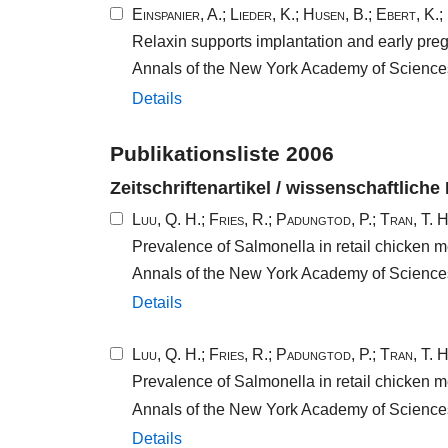
Einspanier, A.
;
Lieder, K.
;
Husen, B.
;
Ebert, K.
;
Relaxin supports implantation and early pr
Annals of the New York Academy of Science
Details
Publikationsliste 2006
Zeitschriftenartikel / wissenschaftliche
Luu, Q. H.
;
Fries, R.
;
Padungtod, P.
;
Tran, T. H
Prevalence of Salmonella in retail chicken m
Annals of the New York Academy of Science
Details
Luu, Q. H.
;
Fries, R.
;
Padungtod, P.
;
Tran, T. H
Prevalence of Salmonella in retail chicken m
Annals of the New York Academy of Science
Details