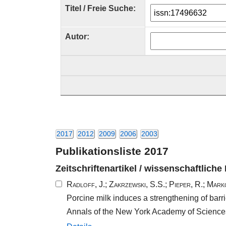
Titel / Freie Suche:
Autor:
2017
2012
2009
2006
2003
Publikationsliste 2017
Zeitschriftenartikel / wissenschaftliche
Radloff, J.
;
Zakrzewski, S.S.
;
Pieper, R.
;
Marko
Porcine milk induces a strengthening of barrie
Annals of the New York Academy of Science