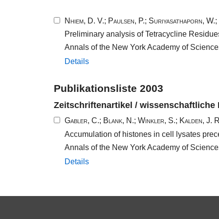
Nhiem, D. V.
;
Paulsen, P.
;
Suriyasathaporn, W.
;
Preliminary analysis of Tetracycline Residue
Annals of the New York Academy of Science
Details
Publikationsliste 2003
Zeitschriftenartikel / wissenschaftliche
Gabler, C.
;
Blank, N.
;
Winkler, S.
;
Kalden, J. R
Accumulation of histones in cell lysates pr
Annals of the New York Academy of Science
Details