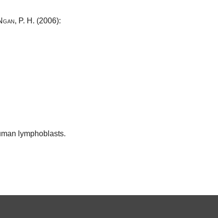
Ngan, P. H.
(2006):
human lymphoblasts.