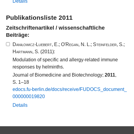
Details
Publikationsliste 2011
Zeitschriftenartikel / wissenschaftliche
Beiträge:
Daniłowicz-Luebert, E.
;
O'Regan, N. L.
;
Steinfelder, S.
;
Hartmann, S.
(2011):
Modulation of specific and allergy-related immune
responses by helminths.
Journal of Biomedicine and Biotechnology;
2011
,
S. 1–18
edocs.​fu-​berlin.​de/​docs/​receive/​FUDOCS_​document_​
000000019820​
Details