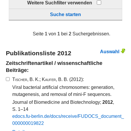
Weitere Suchfilter verwenden
Suche starten
Seite
1
von
1
bei
2
Suchergebnissen.
Auswahl
Publikationsliste 2012
Zeitschriftenartikel / wissenschaftliche
Beiträge:
Tischer, B. K.
;
Kaufer, B. B.
(2012):
Viral bacterial artificial chromosomes: generation,
mutagenesis, and removal of mini-F sequences.
Journal of Biomedicine and Biotechnology;
2012
,
S. 1–14
edocs.​fu-​berlin.​de/​docs/​receive/​FUDOCS_​document_​
000000019822​