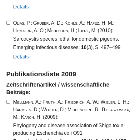
Details
Olias, P.
;
Gruber, A. D.
;
Kohls, A.
;
Hafez, H. M.
;
Heydorn, A. O.
;
Mehlhorn, H.
;
Lierz, M.
(2010):
Sarcocystis species lethal for domestic pigeons.
Emerging infectious diseases;
16
(3), S. 497–499
Details
Publikationsliste 2009
Zeitschriftenartikel / wissenschaftliche
Beiträge:
Mellmann, A.
;
Fruth, A.
;
Friedrich, A. W.
;
Wieler, L. H.
;
Harmsen, D.
;
Werber, D.
;
Middendorf, B.
;
Bielaszewska,
M.
;
Karch, H.
(2009):
Phylogeny and disease association of Shiga toxin-
producing Escherichia coli O91