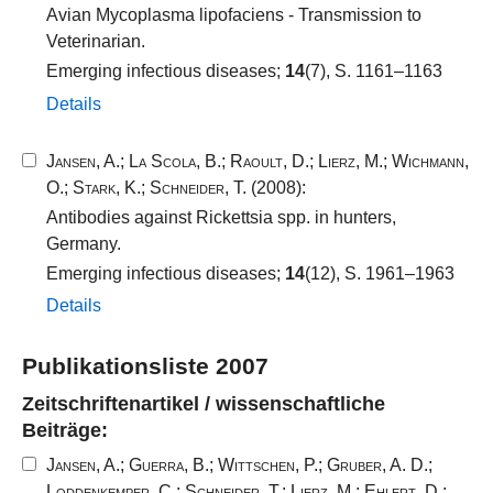
Avian Mycoplasma lipofaciens - Transmission to
Veterinarian.
Emerging infectious diseases;
14
(7), S. 1161–1163
Details
Jansen, A.
;
La Scola, B.
;
Raoult, D.
;
Lierz, M.
;
Wichmann,
O.
;
Stark, K.
;
Schneider, T.
(2008):
Antibodies against Rickettsia spp. in hunters,
Germany.
Emerging infectious diseases;
14
(12), S. 1961–1963
Details
Publikationsliste 2007
Zeitschriftenartikel / wissenschaftliche
Beiträge:
Jansen, A.
;
Guerra, B.
;
Wittschen, P.
;
Gruber, A. D.
;
Loddenkemper, C.
;
Schneider, T.
;
Lierz, M.
;
Ehlert, D.
;