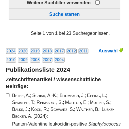
Weitere Suchfilter verwenden
Suche starten
Seite
1
von
1
bei
23
Suchergebnissen.
Auswahl
2024
2020
2019
2018
2017
2012
2011
2010
2009
2008
2007
2004
Publikationsliste 2024
Zeitschriftenartikel / wissenschaftliche
Beiträge:
Bethe, A.
;
Schink, A.-K.
;
Brombach, J.
;
Epping, L.
;
Semmler, T.
;
Reinhardt, S.
;
Molitor, E.
;
Müller, S.
;
Balks, J.
;
Köck, R.
;
Schwarz, S.
;
Walther, B.
;
Lübke-
Becker, A.
(2024):
Panton-Valentine leukocidin-positive
Staphylococcus