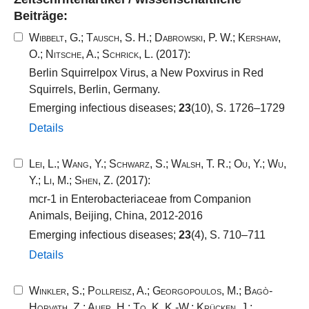
Beiträge:
Wibbelt, G.
;
Tausch, S. H.
;
Dabrowski, P. W.
;
Kershaw,
O.
;
Nitsche, A.
;
Schrick, L.
(2017):
Berlin Squirrelpox Virus, a New Poxvirus in Red
Squirrels, Berlin, Germany.
Emerging infectious diseases;
23
(10), S. 1726–1729
Details
Lei, L.
;
Wang, Y.
;
Schwarz, S.
;
Walsh, T. R.
;
Ou, Y.
;
Wu,
Y.
;
Li, M.
;
Shen, Z.
(2017):
mcr-1 in Enterobacteriaceae from Companion
Animals, Beijing, China, 2012-2016
Emerging infectious diseases;
23
(4), S. 710–711
Details
Winkler, S.
;
Pollreisz, A.
;
Georgopoulos, M.
;
Bagò-
Horvath, Z.
;
Auer, H.
;
To, K. K.-W.
;
Krücken, J.
;