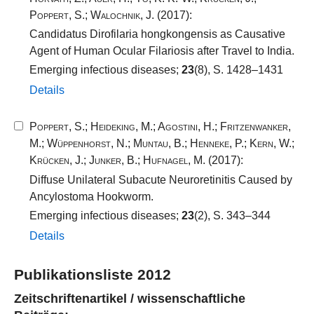
Poppert, S.
;
Walochnik, J.
(2017):
Candidatus Dirofilaria hongkongensis as Causative
Agent of Human Ocular Filariosis after Travel to India.
Emerging infectious diseases;
23
(8), S. 1428–1431
Details
Poppert, S.
;
Heideking, M.
;
Agostini, H.
;
Fritzenwanker,
M.
;
Wüppenhorst, N.
;
Muntau, B.
;
Henneke, P.
;
Kern, W.
;
Krücken, J.
;
Junker, B.
;
Hufnagel, M.
(2017):
Diffuse Unilateral Subacute Neuroretinitis Caused by
Ancylostoma Hookworm.
Emerging infectious diseases;
23
(2), S. 343–344
Details
Publikationsliste 2012
Zeitschriftenartikel / wissenschaftliche