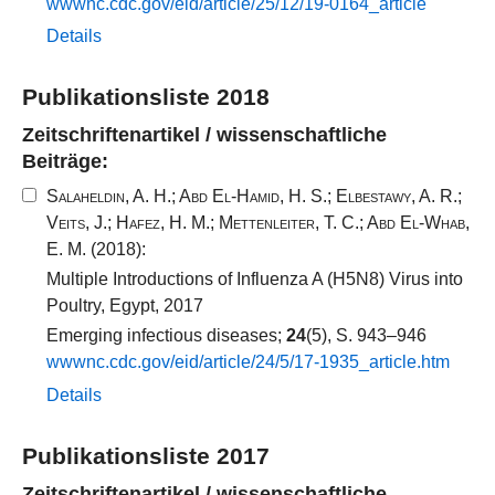
wwwnc.​cdc.​gov/​eid/​article/​25​/​12​/​19​-​0164​_​article
Details
Publikationsliste 2018
Zeitschriftenartikel / wissenschaftliche
Beiträge:
Salaheldin, A. H.
;
Abd El-Hamid, H. S.
;
Elbestawy, A. R.
;
Veits, J.
;
Hafez, H. M.
;
Mettenleiter, T. C.
;
Abd El-Whab,
E. M.
(2018):
Multiple Introductions of Influenza A (H5N8) Virus into
Poultry, Egypt, 2017
Emerging infectious diseases;
24
(5), S. 943–946
wwwnc.​cdc.​gov/​eid/​article/​24​/​5​/​17​-​1935​_​article.​htm
Details
Publikationsliste 2017
Zeitschriftenartikel / wissenschaftliche