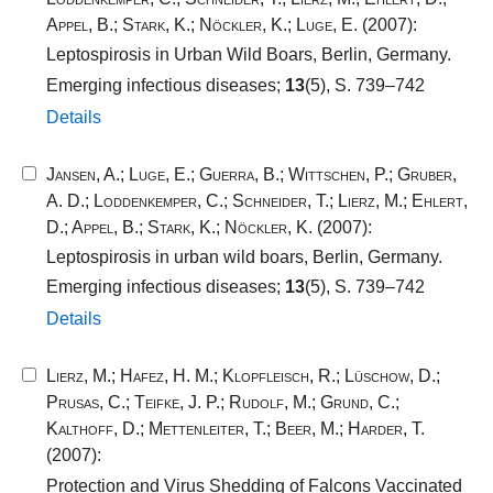
Appel, B.
;
Stark, K.
;
Nöckler, K.
;
Luge, E.
(2007):
Leptospirosis in Urban Wild Boars, Berlin, Germany.
Emerging infectious diseases;
13
(5), S. 739–742
Details
Jansen, A.
;
Luge, E.
;
Guerra, B.
;
Wittschen, P.
;
Gruber,
A. D.
;
Loddenkemper, C.
;
Schneider, T.
;
Lierz, M.
;
Ehlert,
D.
;
Appel, B.
;
Stark, K.
;
Nöckler, K.
(2007):
Leptospirosis in urban wild boars, Berlin, Germany.
Emerging infectious diseases;
13
(5), S. 739–742
Details
Lierz, M.
;
Hafez, H. M.
;
Klopfleisch, R.
;
Lüschow, D.
;
Prusas, C.
;
Teifke, J. P.
;
Rudolf, M.
;
Grund, C.
;
Kalthoff, D.
;
Mettenleiter, T.
;
Beer, M.
;
Harder, T.
(2007):
Protection and Virus Shedding of Falcons Vaccinated