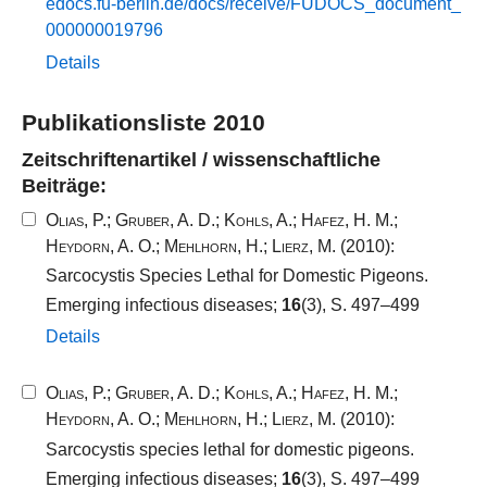
edocs.​fu-​berlin.​de/​docs/​receive/​FUDOCS_​document_​
000000019796​
Details
Publikationsliste 2010
Zeitschriftenartikel / wissenschaftliche
Beiträge:
Olias, P.
;
Gruber, A. D.
;
Kohls, A.
;
Hafez, H. M.
;
Heydorn, A. O.
;
Mehlhorn, H.
;
Lierz, M.
(2010):
Sarcocystis Species Lethal for Domestic Pigeons.
Emerging infectious diseases;
16
(3), S. 497–499
Details
Olias, P.
;
Gruber, A. D.
;
Kohls, A.
;
Hafez, H. M.
;
Heydorn, A. O.
;
Mehlhorn, H.
;
Lierz, M.
(2010):
Sarcocystis species lethal for domestic pigeons.
Emerging infectious diseases;
16
(3), S. 497–499