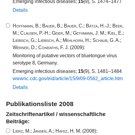
Emerging infectious diseases;
15
(9), S. 1474–1477
Details
Hoffmann, B.
;
Bauer, B.
;
Bauer, C.
;
Bätza, H.-J.
;
Beer,
M.
;
Clausen, P.-H.
;
Geier, M.
;
Gethmann, J. M.
;
Kiel, E.
;
Liebisch, G.
;
Liebisch, A.
;
Mehlhorn, H.
;
Schaub, G. A.
;
Werner, D.
;
Conraths, F. J.
(2009):
Monitoring of putative vectors of bluetongue virus
serotype 8, Germany.
Emerging infectious diseases;
15
(9), S. 1481–1484
wwwnc.​cdc.​gov/​eid/​article/​15​/​9​/​09​-​0562​_​article.​htm
Details
Publikationsliste 2008
Zeitschriftenartikel / wissenschaftliche
Beiträge:
Lierz, M.
;
Jansen, A.
;
Hafez, H. M.
(2008):