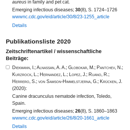
aureus
in family and pet cat.
Emerging infectious diseases;
30
(8), S. 1724–1726
wwwnc.​cdc.​gov/​eid/​article/​30​/​8​/​23​-​1255​_​article
Details
Publikationsliste 2020
Zeitschriftenartikel / wissenschaftliche
Beiträge:
Diekmann, I.
;
Alnassan, A. A.
;
Globokar, M.
;
Pantchev, N.
;
Kurzrock, L.
;
Hernandez, L.
;
Lopez, J.
;
Ruano, R.
;
Herrero, S.
;
von Samson-Himmelstjerna, G.
;
Krücken, J.
(2020):
Canine dracunculus nematode infection, Toledo,
Spain.
Emerging infectious diseases;
26
(8), S. 1860–1863
wwwnc.​cdc.​gov/​eid/​article/​26​/​8​/​20​-​1661​_​article
Details