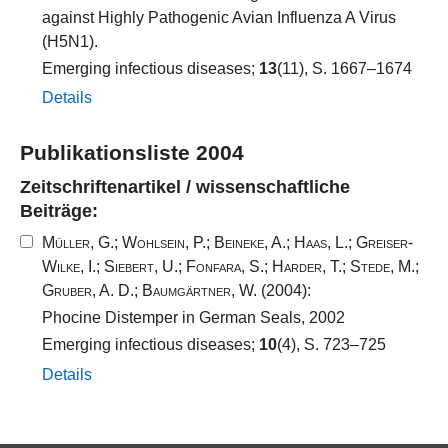
against Highly Pathogenic Avian Influenza A Virus
(H5N1).
Emerging infectious diseases;
13
(11), S. 1667–1674
Details
Publikationsliste 2004
Zeitschriftenartikel / wissenschaftliche
Beiträge:
Müller, G.
;
Wohlsein, P.
;
Beineke, A.
;
Haas, L.
;
Greiser-
Wilke, I.
;
Siebert, U.
;
Fonfara, S.
;
Harder, T.
;
Stede, M.
;
Gruber, A. D.
;
Baumgärtner, W.
(2004):
Phocine Distemper in German Seals, 2002
Emerging infectious diseases;
10
(4), S. 723–725
Details