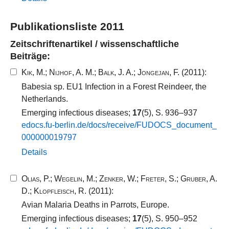
Publikationsliste 2011
Zeitschriftenartikel / wissenschaftliche
Beiträge:
Kik, M.
;
Nijhof, A. M.
;
Balk, J. A.
;
Jongejan, F.
(2011):
Babesia sp. EU1 Infection in a Forest Reindeer, the
Netherlands.
Emerging infectious diseases;
17
(5), S. 936–937
edocs.​fu-​berlin.​de/​docs/​receive/​FUDOCS_​document_​
000000019797​
Details
Olias, P.
;
Wegelin, M.
;
Zenker, W.
;
Freter, S.
;
Gruber, A.
D.
;
Klopfleisch, R.
(2011):
Avian Malaria Deaths in Parrots, Europe.
Emerging infectious diseases;
17
(5), S. 950–952