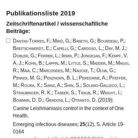
Publikationsliste 2019
Zeitschriftenartikel / wissenschaftliche
Beiträge:
Dantas-Torres, F.
;
Miró, G.
;
Baneth, G.
;
Bourdeau, P.
;
Breitschwerdt, E.
;
Capelli, G.
;
Cardoso, L.
;
Day, M. J.
;
Dobler, G.
;
Ferrer, L.
;
Irwin, P.
;
Jongejan, F.
;
Kempf, V.
A. J.
;
Kohn, B.
;
Lappin, M.
;
Little, S.
;
Madder, M.
;
Maggi,
R.
;
Maia, C.
;
Marcondes, M.
;
Naucke, T.
;
Oliva, G.
;
Pennisi, M. G.
;
Penzhorn, B. L.
;
Peregrine, A.
;
Pfeffer,
M.
;
Roura, X.
;
Sainz, A.
;
Shin, S.
;
Solano-Gallego, L.
;
Straubinger, R. K.
;
Tasker, S.
;
Traub, R.
;
Wright, I.
;
Bowman, D. D.
;
Gradoni, L.
;
Otranto, D.
(2019):
Canine Leishmaniasis control in the context of One
Health.
Emerging infectious diseases;
25
(12), S. Article 19-
0164