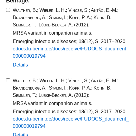
Beiträge:
Walther, B.
;
Wieler, L. H.
;
Vincze, S.
;
Antão, E.-M.
;
Brandenburg, A.
;
Stamm, I.
;
Kopp, P. A.
;
Kohn, B.
;
Semmler, T.
;
Lübke-Becker, A.
(2012):
MRSA variant in companion animals.
Emerging infectious diseases;
18
(12), S. 2017–2020
edocs.​fu-​berlin.​de/​docs/​receive/​FUDOCS_​document_​
000000019794​
Details
Walther, B.
;
Wieler, L. H.
;
Vincze, S.
;
Antão, E.-M.
;
Brandenburg, A.
;
Stamm, I.
;
Kopp, P. A.
;
Kohn, B.
;
Semmler, T.
;
Lübke-Becker, A.
(2012):
MRSA variant in companion animals.
Emerging infectious diseases;
18
(12), S. 2017–2020
edocs.​fu-​berlin.​de/​docs/​receive/​FUDOCS_​document_​
000000019794​
Details