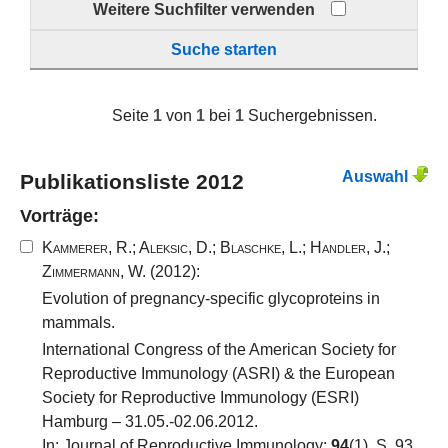
Weitere Suchfilter verwenden
Suche starten
Seite
1
von
1
bei
1
Suchergebnissen.
Auswahl
Publikationsliste 2012
Vorträge:
Kammerer, R.
;
Aleksic, D.
;
Blaschke, L.
;
Handler, J.
;
Zimmermann, W.
(2012):
Evolution of pregnancy-specific glycoproteins in
mammals.
International Congress of the American Society for
Reproductive Immunology (ASRI) & the European
Society for Reproductive Immunology (ESRI)
Hamburg – 31.05.-02.06.2012.
In: Journal of Reproductive Immunology;
94
(1), S. 93