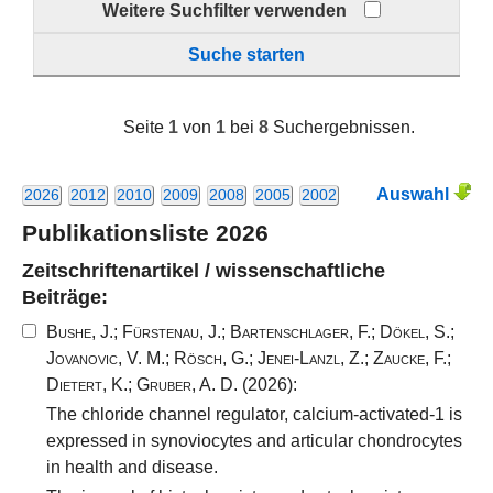
Weitere Suchfilter verwenden
Suche starten
Seite
1
von
1
bei
8
Suchergebnissen.
Auswahl
2026
2012
2010
2009
2008
2005
2002
Publikationsliste 2026
Zeitschriftenartikel / wissenschaftliche
Beiträge:
Bushe, J.
;
Fürstenau, J.
;
Bartenschlager, F.
;
Dökel, S.
;
Jovanovic, V. M.
;
Rösch, G.
;
Jenei-Lanzl, Z.
;
Zaucke, F.
;
Dietert, K.
;
Gruber, A. D.
(2026):
The chloride channel regulator, calcium-activated-1 is
expressed in synoviocytes and articular chondrocytes
in health and disease.