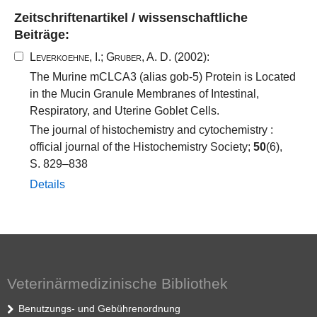
Zeitschriftenartikel / wissenschaftliche
Beiträge:
Leverkoehne, I.
;
Gruber, A. D.
(2002):
The Murine mCLCA3 (alias gob-5) Protein is Located
in the Mucin Granule Membranes of Intestinal,
Respiratory, and Uterine Goblet Cells.
The journal of histochemistry and cytochemistry :
official journal of the Histochemistry Society;
50
(6),
S. 829–838
Details
Veterinärmedizinische Bibliothek
Benutzungs- und Gebührenordnung