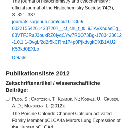
The journal of histochemistry and cytochemistry :
official journal of the Histochemistry Society;
74
(3),
S. 321–337
journals.​sagepub.​com/​doi/​10​.​1369​/​
00221554261423720​?__​cf_​chl_​f_​tk=9​JlAvXnuasEg_​
83​VTF3​RaJ3​ouxRZ0​IyqCYw7​R0​O73​Bg-​1783423612​
-​1​.​0​.​1​.​1​-​OvgLf2​d2​r5​kCRm174​p0​PjkdvgkDXB1​AU2​
K53​kd0​EXLo
Details
Publikationsliste 2012
Zeitschriftenartikel / wissenschaftliche
Beiträge:
Plog, S.
;
Grötzsch, T.
;
Klymiuk, N.
;
Kobalz, U.
;
Gruber,
A. D.
;
Mundhenk, L.
(2012):
The Porcine Chloride Channel Calcium-activated
Family Member pCLCA4a Mirrors Lung Expression of
the Human hCLCA4