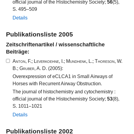
official journal of the Histochemistry Society;
56
(5),
S. 495–509
Details
Publikationsliste 2005
Zeitschriftenartikel / wissenschaftliche
Beiträge:
Anton, F.
;
Leverkoehne, I.
;
Mundhenk, L.
;
Thoreson, W.
B.
;
Gruber, A. D.
(2005):
Overexpression of eCLCA1 in Small Airways of
Horses with Recurrent Airway Obstruction.
The journal of histochemistry and cytochemistry :
official journal of the Histochemistry Society;
53
(8),
S. 1011–1021
Details
Publikationsliste 2002