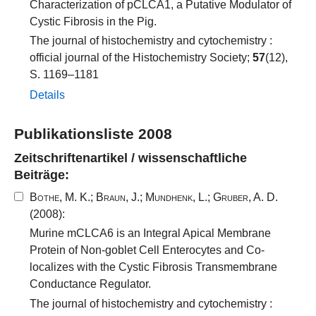
Characterization of pCLCA1, a Putative Modulator of
Cystic Fibrosis in the Pig.
The journal of histochemistry and cytochemistry :
official journal of the Histochemistry Society;
57
(12),
S. 1169–1181
Details
Publikationsliste 2008
Zeitschriftenartikel / wissenschaftliche
Beiträge:
Bothe, M. K.
;
Braun, J.
;
Mundhenk, L.
;
Gruber, A. D.
(2008):
Murine mCLCA6 is an Integral Apical Membrane
Protein of Non-goblet Cell Enterocytes and Co-
localizes with the Cystic Fibrosis Transmembrane
Conductance Regulator.
The journal of histochemistry and cytochemistry :