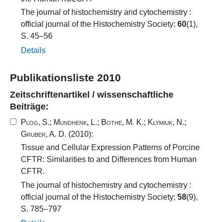
The journal of histochemistry and cytochemistry :
official journal of the Histochemistry Society;
60
(1),
S. 45–56
Details
Publikationsliste 2010
Zeitschriftenartikel / wissenschaftliche
Beiträge:
Plog, S.
;
Mundhenk, L.
;
Bothe, M. K.
;
Klymiuk, N.
;
Gruber, A. D.
(2010):
Tissue and Cellular Expression Patterns of Porcine
CFTR: Similarities to and Differences from Human
CFTR.
The journal of histochemistry and cytochemistry :
official journal of the Histochemistry Society;
58
(9),
S. 785–797