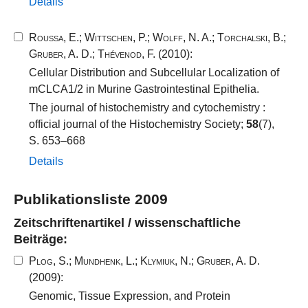
Details
Roussa, E.
;
Wittschen, P.
;
Wolff, N. A.
;
Torchalski, B.
;
Gruber, A. D.
;
Thévenod, F.
(2010):
Cellular Distribution and Subcellular Localization of
mCLCA1/2 in Murine Gastrointestinal Epithelia.
The journal of histochemistry and cytochemistry :
official journal of the Histochemistry Society;
58
(7),
S. 653–668
Details
Publikationsliste 2009
Zeitschriftenartikel / wissenschaftliche
Beiträge:
Plog, S.
;
Mundhenk, L.
;
Klymiuk, N.
;
Gruber, A. D.
(2009):
Genomic, Tissue Expression, and Protein