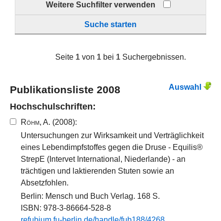
Weitere Suchfilter verwenden
Suche starten
Seite
1
von
1
bei
1
Suchergebnissen.
Auswahl
Publikationsliste 2008
Hochschulschriften:
Röhm, A.
(2008):
Untersuchungen zur Wirksamkeit und Verträglichkeit
eines Lebendimpfstoffes gegen die Druse - Equilis®
StrepE (Intervet International, Niederlande) - an
trächtigen und laktierenden Stuten sowie an
Absetzfohlen.
Berlin: Mensch und Buch Verlag. 168 S.
ISBN: 978-3-86664-528-8
refubium.​fu-​berlin.​de/​handle/​fub188​/​4268​