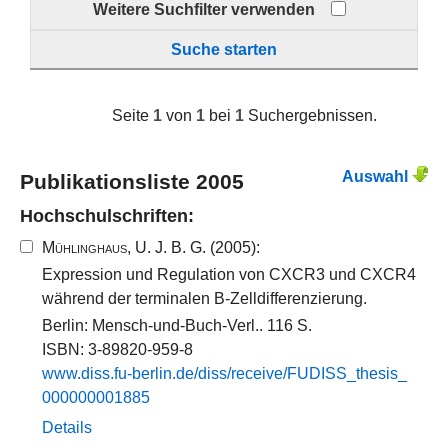
Weitere Suchfilter verwenden
Suche starten
Seite
1
von
1
bei
1
Suchergebnissen.
Auswahl
Publikationsliste 2005
Hochschulschriften:
Mühlinghaus, U. J. B. G.
(2005):
Expression und Regulation von CXCR3 und CXCR4
während der terminalen B-Zelldifferenzierung.
Berlin: Mensch-und-Buch-Verl.. 116 S.
ISBN: 3-89820-959-8
www.​diss.​fu-​berlin.​de/​diss/​receive/​FUDISS_​thesis_​
000000001885​
Details