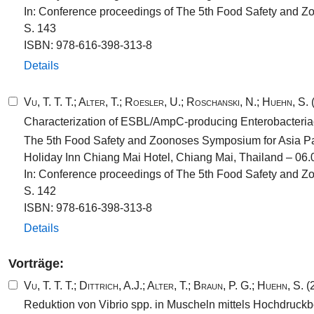
In: Conference proceedings of The 5th Food Safety and Z
S. 143
ISBN: 978-616-398-313-8
Details
Vu, T. T. T.
;
Alter, T.
;
Roesler, U.
;
Roschanski, N.
;
Huehn, S.
(
Characterization of ESBL/AmpC-producing Enterobacteriac
The 5th Food Safety and Zoonoses Symposium for Asia Pa
Holiday Inn Chiang Mai Hotel, Chiang Mai, Thailand – 06.
In: Conference proceedings of The 5th Food Safety and Z
S. 142
ISBN: 978-616-398-313-8
Details
Vorträge:
Vu, T. T. T.
;
Dittrich, A.J.
;
Alter, T.
;
Braun, P. G.
;
Huehn, S.
(
Reduktion von Vibrio spp. in Muscheln mittels Hochdruck