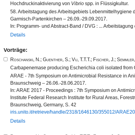
Hochdruckinaktivierung von
Vibrio
spp. in Flüssigkultur.
58. Arbeitstagung des Arbeitsgebiets Lebenmittelhygiene 
Garmisch-Partenkirchen – 26.09.-29.09.2017.
In: Programm- und Abstract-Band / DVG : ... Arbeitstagung
Details
Vorträge:
Roschanski, N.
;
Guenther, S.
;
Vu, T.T.T.
;
Fischer, J.
;
Semmler,
Carbapenemase producing Escherichia coli isolated from 
ARAE - 7th Symposium on Antimicrobial Resistance in An
Braunschweig – 26.06.-28.06.2017.
In: ARAE 2017 - Proceedings : 7th Symposium on Antimic
Institute Federal Research Institute for Rural Areas, Forest
Braunschweig, Germany, S. 42
iris.​unito.​it/​retrieve/​handle/​2318​/​1646130​/​355012​/​ARAE2
Details