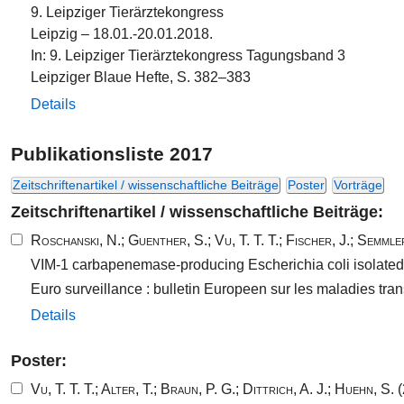
9. Leipziger Tierärztekongress
Leipzig – 18.01.-20.01.2018.
In: 9. Leipziger Tierärztekongress Tagungsband 3
Leipziger Blaue Hefte, S. 382–383
Details
Publikationsliste 2017
Zeitschriftenartikel / wissenschaftliche Beiträge
Poster
Vorträge
Zeitschriftenartikel / wissenschaftliche Beiträge:
Roschanski, N.
;
Guenther, S.
;
Vu, T. T. T.
;
Fischer, J.
;
Semmler
VIM-1 carbapenemase-producing Escherichia coli isolated
Euro surveillance : bulletin Europeen sur les maladies t
Details
Poster:
Vu, T. T. T.
;
Alter, T.
;
Braun, P. G.
;
Dittrich, A. J.
;
Huehn, S.
(