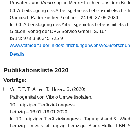
Prävalenz von
Vibrio
spp. in Meeresfrüchten aus dem Berl
64. Arbeitstagung des Arbeitsgebietes Lebensmittelsicher
Garmisch Partenkirchen / online – 24.09.-27.09.2024.
In: 64. Arbeitstagung des Arbeitsgebietes Lebensmittelsich
Gießen: Verlag der DVG Service GmbH, S. 164
ISBN: 978-3-86345-725-9
www.​vetmed.​fu-​berlin.​de/​einrichtungen/​vph/​we08​/​forschu
Details
Publikationsliste 2020
Vorträge:
Vu, T. T. T.
;
Alter, T.
;
Huehn, S.
(2020):
Pathogenität von Vibrio Umweltisolaten.
10. Leipziger Tierärztekongress
Leipzig – 16.01.-18.01.2020.
In: 10. Leipziger Tierärztekongress : Tagungsband 3 : Wi
Leipzig: Universität Leipzig. Leipziger Blaue Hefte : LBH,