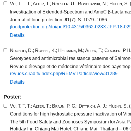
Vu, T. T. T.
;
Alter, T.
;
Roesler, U.
;
Roschanski, N.
;
Huehn, S.
(
Investigation of Extended-Spectrum and AmpC β-Lactamase
Journal of food protection;
81
(7), S. 1079–1086
jfoodprotection.​org/​doi/​pdf/​10​.​4315​/​0362​-​028​X.​JFP-​18​-​029
Details
Ndoboli, D.
;
Roesel, K.
;
Heilmann, M.
;
Alter, T.
;
Clausen, P.H
Serotypes and antimicrobial resistance patterns of Salmon
Revue d’élevage et de médecine vétérinaire des pays trop
revues.​cirad.​fr/​index.​php/​REMVT/​article/​view/​31289​
Details
Poster:
Vu, T. T. T.
;
Alter, T.
;
Braun, P. G.
;
Dittrich, A. J.
;
Huehn, S.
(
Conditions for high hydrostatic pressure inactivation of V
The 5th Food Safety and Zoonoses Symposium for Asia Pa
Holiday Inn Chiang Mai Hotel, Chiang Mai, Thailand – 06.