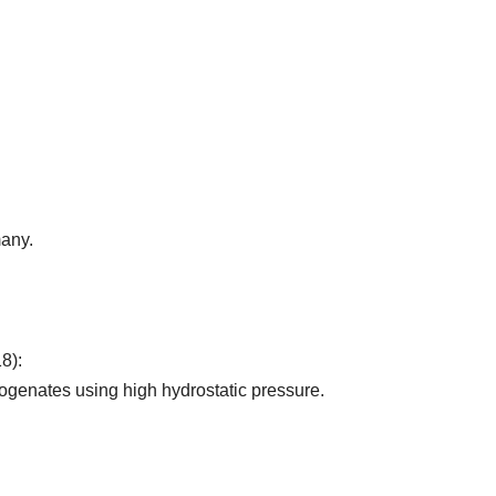
many.
8):
mogenates using high hydrostatic pressure.