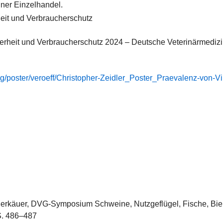
iner Einzelhandel.
heit und Verbraucherschutz
erheit und Verbraucherschutz 2024 – Deutsche Veterinärmedizinis
ng/​poster/​veroeff/​Christopher-​Zeidler_​Poster_​Praevalenz-​von-​
ederkäuer, DVG-Symposium Schweine, Nutzgeflügel, Fische, Bien
 S. 486–487