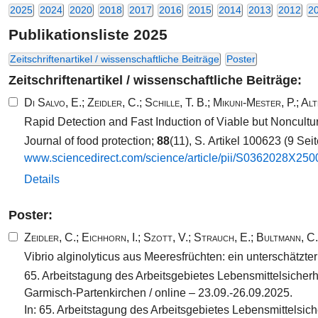
2025
2024
2020
2018
2017
2016
2015
2014
2013
2012
2
Publikationsliste 2025
Zeitschriftenartikel / wissenschaftliche Beiträge
Poster
Zeitschriftenartikel / wissenschaftliche Beiträge:
Di Salvo, E.
;
Zeidler, C.
;
Schille, T. B.
;
Mikuni-Mester, P.
;
Alt
Rapid Detection and Fast Induction of Viable but Noncultu
Journal of food protection;
88
(11), S. Artikel 100623 (9 Sei
www.​sciencedirect.​com/​science/​article/​pii/​S0362028​X25
Details
Poster:
Zeidler, C.
;
Eichhorn, I.
;
Szott, V.
;
Strauch, E.
;
Bultmann, C.
Vibrio alginolyticus aus Meeresfrüchten: ein unterschätzt
65. Arbeitstagung des Arbeitsgebietes Lebensmittelsicher
Garmisch-Partenkirchen / online – 23.09.-26.09.2025.
In: 65. Arbeitstagung des Arbeitsgebietes Lebensmittelsich