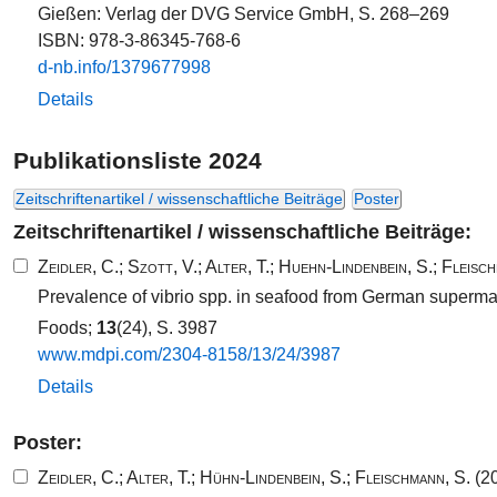
Gießen: Verlag der DVG Service GmbH, S. 268–269
ISBN: 978-3-86345-768-6
d-​nb.​info/​1379677998​
Details
Publikationsliste 2024
Zeitschriftenartikel / wissenschaftliche Beiträge
Poster
Zeitschriftenartikel / wissenschaftliche Beiträge:
Zeidler, C.
;
Szott, V.
;
Alter, T.
;
Huehn-Lindenbein, S.
;
Fleisch
Prevalence of vibrio spp. in seafood from German supermar
Foods;
13
(24), S. 3987
www.​mdpi.​com/​2304​-​8158​/​13​/​24​/​3987​
Details
Poster:
Zeidler, C.
;
Alter, T.
;
Hühn-Lindenbein, S.
;
Fleischmann, S.
(20