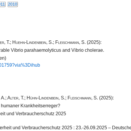
011
2010
er, T.
;
Huehn-Lindenbein, S.
;
Fleischmann, S.
(2025):
rable Vibrio parahaemolyticus and Vibrio cholerae.
ten)
001759​?​via%3​Dihub
 A.
;
Alter, T.
;
Hühn-Lindenbein, S.
;
Fleischmann, S.
(2025):
er humaner Krankheitserreger?
heit und Verbraucherschutz 2025
erheit und Verbraucherschutz 2025 : 23.-26.09.2025 – Deutsche V