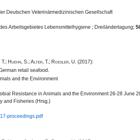
der Deutschen Veterinärmedizinischen Gesellschaft
 des Arbeitsgebietes Lebensmittelhygiene ; Dreiländertagung;
5
 T.
;
Huehn, S.
;
Alter, T.
;
Roesler, U.
(2017):
German retail seafood.
imals and the Environment
robial Resistance in Animals and the Environment 26-28 June
ry and Fisheries (Hrsg.)
017​-​proceedings.​pdf