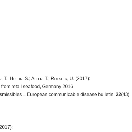
, T.
;
Huehn, S.
;
Alter, T.
;
Roesler, U.
(2017):
 from retail seafood, Germany 2016
ransmissibles = European communicable disease bulletin;
22
(43),
2017):