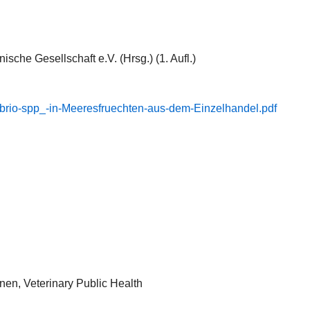
che Gesellschaft e.V. (Hrsg.) (1. Aufl.)
Vibrio-​spp_-​in-​Meeresfruechten-​aus-​dem-​Einzelhandel.​pdf
en, Veterinary Public Health