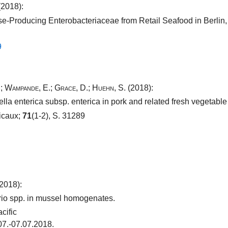
2018):
-Producing Enterobacteriaceae from Retail Seafood in Berlin
​
.
;
Wampande, E.
;
Grace, D.
;
Huehn, S.
(2018):
ella enterica subsp. enterica in pork and related fresh vegetab
icaux;
71
(1-2), S. 31289
2018):
ibrio spp. in mussel homogenates.
cific
07.-07.07.2018.