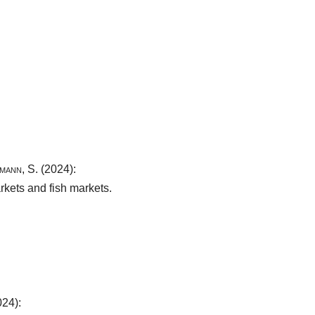
mann, S.
(2024):
kets and fish markets.
24):