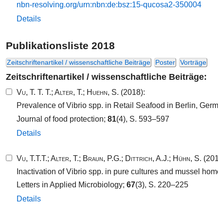
nbn-​resolving.​org/​urn:​nbn:​de:​bsz:​15​-​qucosa2​-​350004​
Details
Publikationsliste 2018
Zeitschriftenartikel / wissenschaftliche Beiträge
Poster
Vorträge
Zeitschriftenartikel / wissenschaftliche Beiträge:
Vu, T. T. T.
;
Alter, T.
;
Huehn, S.
(2018):
Prevalence of Vibrio spp. in Retail Seafood in Berlin, Ger
Journal of food protection;
81
(4), S. 593–597
Details
Vu, T.T.T.
;
Alter, T.
;
Braun, P.G.
;
Dittrich, A.J.
;
Hühn, S.
(201
Inactivation of Vibrio spp. in pure cultures and mussel ho
Letters in Applied Microbiology;
67
(3), S. 220–225
Details