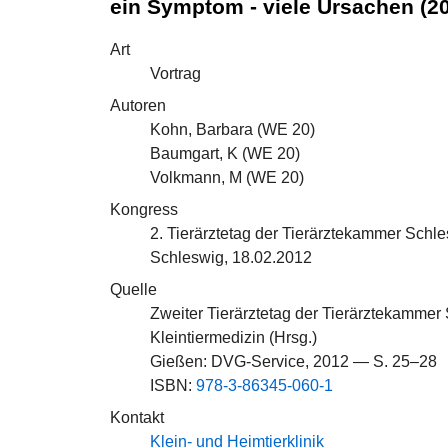
ein Symptom - viele Ursachen (2
Art
Vortrag
Autoren
Kohn, Barbara (
WE 20
)
Baumgart, K (
WE 20
)
Volkmann, M (
WE 20
)
Kongress
2. Tierärztetag der Tierärztekammer Schl
Schleswig, 18.02.2012
Quelle
Zweiter Tierärztetag der Tierärztekamme
Kleintiermedizin (Hrsg.)
Gießen: DVG-Service, 2012 — S. 25–28
ISBN:
978-3-86345-060-1
Kontakt
Klein- und Heimtierklinik