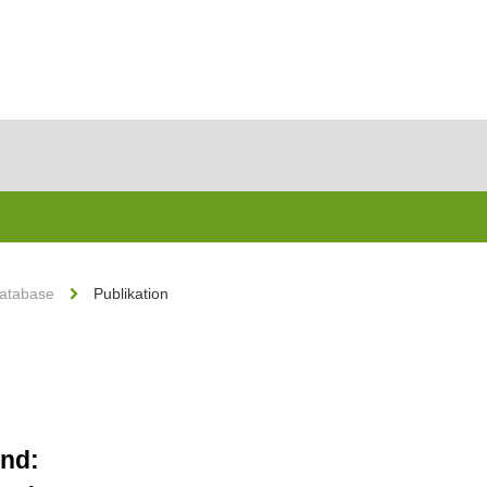
Database
Publikation
und: