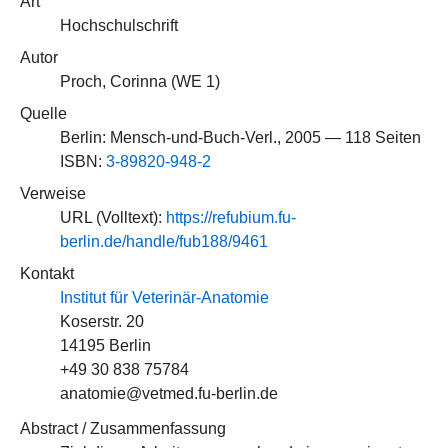
Art
Hochschulschrift
Autor
Proch, Corinna (
WE 1
)
Quelle
Berlin: Mensch-und-Buch-Verl., 2005 — 118 Seiten
ISBN:
3-89820-948-2
Verweise
URL (Volltext):
https://refubium.fu-
berlin.de/handle/fub188/9461
Kontakt
Institut für Veterinär-Anatomie
Koserstr. 20
14195 Berlin
+49 30 838 75784
anatomie@vetmed.fu-berlin.de
Abstract / Zusammenfassung