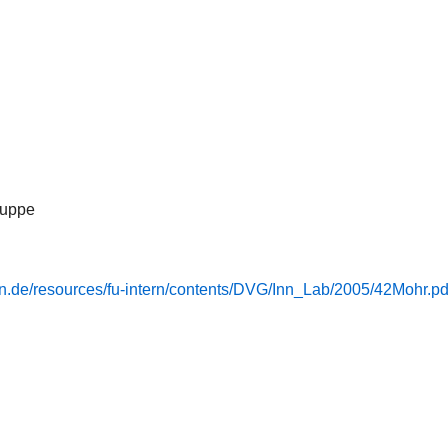
ruppe
rlin.de/resources/fu-intern/contents/DVG/Inn_Lab/2005/42Mohr.pd