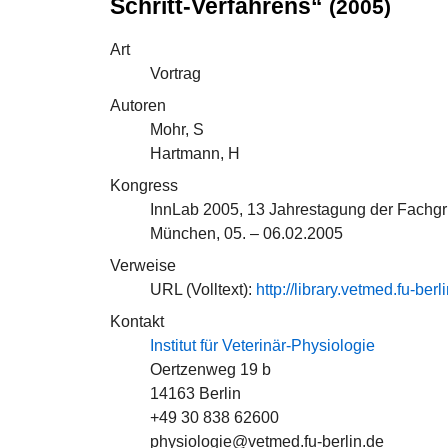
Schritt-Verfahrens“
(2005)
Art
Vortrag
Autoren
Mohr, S
Hartmann, H
Kongress
InnLab 2005, 13 Jahrestagung der Fachg
München, 05. – 06.02.2005
Verweise
URL (Volltext):
http://library.vetmed.fu-be
Kontakt
Institut für Veterinär-Physiologie
Oertzenweg 19 b
14163 Berlin
+49 30 838 62600
physiologie@vetmed.fu-berlin.de