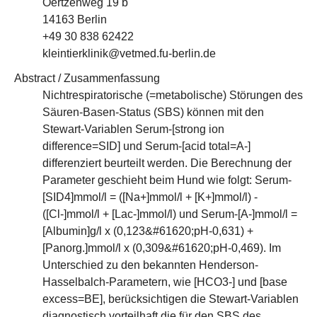
Oertzenweg 19 b
14163 Berlin
+49 30 838 62422
kleintierklinik@vetmed.fu-berlin.de
Abstract / Zusammenfassung
Nichtrespiratorische (=metabolische) Störungen des
Säuren-Basen-Status (SBS) können mit den
Stewart-Variablen Serum-[strong ion
difference=SID] und Serum-[acid total=A-]
differenziert beurteilt werden. Die Berechnung der
Parameter geschieht beim Hund wie folgt: Serum-
[SID4]mmol/l = ([Na+]mmol/l + [K+]mmol/l) -
([Cl-]mmol/l + [Lac-]mmol/l) und Serum-[A-]mmol/l =
[Albumin]g/l x (0,123&#61620;pH-0,631) +
[Panorg.]mmol/l x (0,309&#61620;pH-0,469). Im
Unterschied zu den bekannten Henderson-
Hasselbalch-Parametern, wie [HCO3-] und [base
excess=BE], berücksichtigen die Stewart-Variablen
diagnostisch vorteilhaft die für den SBS des