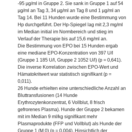
-95 µg/ml in Gruppe 2. Sie sank in Gruppe 1 auf 54
µg/ml an Tag 3, 34 µg/ml an Tag 8 und 1 µg/ml an
Tag 14. Bei 11 Hunden wurde eine Bestimmung von
Hp durchgeführt. Der Hp-Spiegel lag mit 2,3 mg/ml
im Median initial im Normbereich und stieg im
Verlauf der Therapie bis auf 15,6 mg/ml an.
Die Bestimmung von EPO bei 15 Hunden ergab
eine mediane EPO-Konzentration von 397 U/l
(Gruppe 1 185 U/l, Gruppe 2 1052 U/l) (p = 0,641).
Die inverse Korrelation zwischen EPO-Wert und
Hämatokritwert war statistisch signifikant (p =
0,011).
26 Hunde erhielten eine unterschiedliche Anzahl an
Bluttransfusionen (14 Hunde
Erythrozytenkonzentrat, 6 Vollblut, 8 frisch
gefrorenes Plasma). Hunde der Gruppe 2 bekamen
mit im Median 9 ml/kg signifikant mehr
Plasmaprodukte (FFP und Vollblut) als Hunde der
Gruppe 1 (M 0) (p = 0,004). Hinsichtlich der