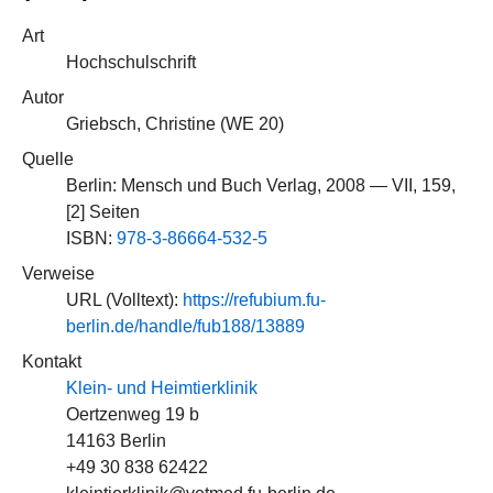
Art
Hochschulschrift
Autor
Griebsch, Christine (
WE 20
)
Quelle
Berlin: Mensch und Buch Verlag, 2008 — VII, 159,
[2] Seiten
ISBN:
978-3-86664-532-5
Verweise
URL (Volltext):
https://refubium.fu-
berlin.de/handle/fub188/13889
Kontakt
Klein- und Heimtierklinik
Oertzenweg 19 b
14163 Berlin
+49 30 838 62422