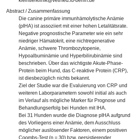
kleintierklinik@vetmed.fu-berlin.de
Abstract / Zusammenfassung
Die canine primäre immunhämolytische Anämie
(pIHA) ist assoziiert mit einer hohen Letalitätsrate.
Negative prognostische Parameter wie ein sehr
niedriger Hämatokrit, eine nichtregenerative
Anämie, schwere Thrombozytopenie,
Hypoalbuminämie und Hyperbilirubinämie sind
beschrieben. Über das wichtigste Akute-Phase-
Protein beim Hund, das C-reaktive Protein (CRP),
ist diesbezüglich nichts bekannt.
Ziel der Studie war die Evaluierung von CRP und
weiteren Laborparametern sowohl initial als auch
im Verlauf als mögliche Marker für Prognose und
Behandlungserfolg bei Hunden mit IHA.
Bei 31 Hunden wurde die Diagnose pIHA aufgrund
des Vorliegens einer Anämie, dem Ausschluss
möglicher auslösender Faktoren, einem positiven
Coombs-Test (n = 30) bzw. persistierender