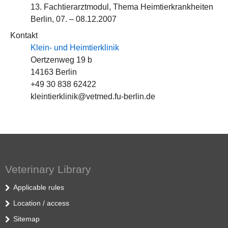
13. Fachtierarztmodul, Thema Heimtierkrankheiten
Berlin, 07. – 08.12.2007
Kontakt
Klein- und Heimtierklinik
Oertzenweg 19 b
14163 Berlin
+49 30 838 62422
kleintierklinik@vetmed.fu-berlin.de
Veterinary Library
Applicable rules
Location / access
Sitemap