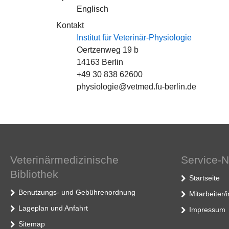
Englisch
Kontakt
Institut für Veterinär-Physiologie
Oertzenweg 19 b
14163 Berlin
+49 30 838 62600
physiologie@vetmed.fu-berlin.de
Veterinärmedizinische
Service-N
Bibliothek
Startseite
Benutzungs- und Gebührenordnung
Mitarbeiter/
Lageplan und Anfahrt
Impressum
Sitemap