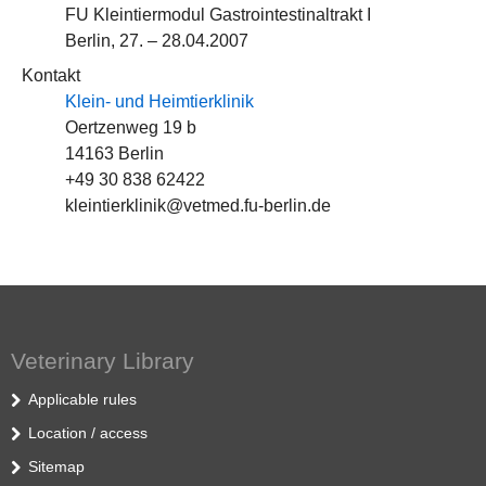
FU Kleintiermodul Gastrointestinaltrakt I
Berlin, 27. – 28.04.2007
Kontakt
Klein- und Heimtierklinik
Oertzenweg 19 b
14163 Berlin
+49 30 838 62422
kleintierklinik@vetmed.fu-berlin.de
Veterinary Library
Applicable rules
Location / access
Sitemap