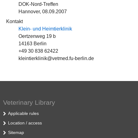
DOK-Nord-Treffen
Hannover, 08.09.2007
Kontakt
Klein- und Heimtierklinik
Oertzenweg 19 b
14163 Berlin
+49 30 838 62422
kleintierklinik@vetmed.fu-berlin.de
Veterinary Library
Applicable rules
Location / access
Sitemap