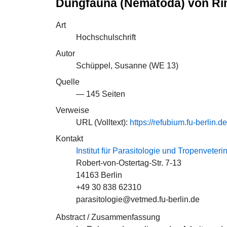
Dungfauna (Nematoda) von R
Art
Hochschulschrift
Autor
Schüppel, Susanne (
WE 13
)
Quelle
— 145 Seiten
Verweise
URL (Volltext):
https://refubium.fu-berlin.
Kontakt
Institut für Parasitologie und Tropenveter
Robert-von-Ostertag-Str. 7-13
14163 Berlin
+49 30 838 62310
parasitologie@vetmed.fu-berlin.de
Abstract / Zusammenfassung