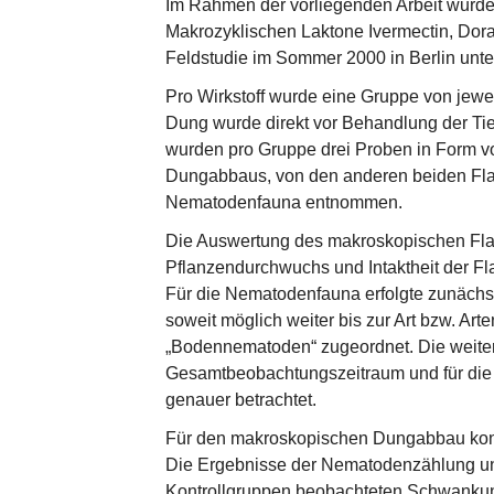
Im Rahmen der vorliegenden Arbeit wurde d
Makrozyklischen Laktone Ivermectin, Dora
Feldstudie im Sommer 2000 in Berlin unte
Pro Wirkstoff wurde eine Gruppe von jewei
Dung wurde direkt vor Behandlung der Ti
wurden pro Gruppe drei Proben in Form v
Dungabbaus, von den anderen beiden Flade
Nematodenfauna entnommen.
Die Auswertung des makroskopischen Flad
Pflanzendurchwuchs und Intaktheit der Fl
Für die Nematodenfauna erfolgte zunächs
soweit möglich weiter bis zur Art bzw. A
„Bodennematoden“ zugeordnet. Die weitere
Gesamtbeobachtungszeitraum und für die
genauer betrachtet.
Für den makroskopischen Dungabbau konnt
Die Ergebnisse der Nematodenzählung un
Kontrollgruppen beobachteten Schwankung