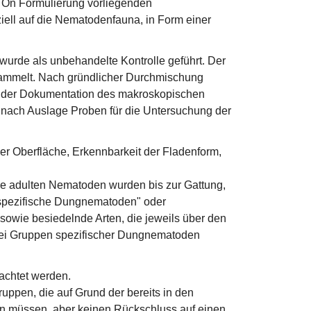
ur On Formulierung vorliegenden
ell auf die Nematodenfauna, in Form einer
 wurde als unbehandelte Kontrolle geführt. Der
sammelt. Nach gründlicher Durchmischung
te der Dokumentation des makroskopischen
 nach Auslage Proben für die Untersuchung der
r Oberfläche, Erkennbarkeit der Fladenform,
le adulten Nematoden wurden bis zur Gattung,
 „spezifische Dungnematoden" oder
sowie besiedelnde Arten, die jeweils über den
rei Gruppen spezifischer Dungnematoden
achtet werden.
pen, die auf Grund der bereits in den
en müssen, aber keinen Rückschluss auf einen