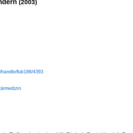
indern
(2003)
de/handle/fub188/4393
inärmedizin