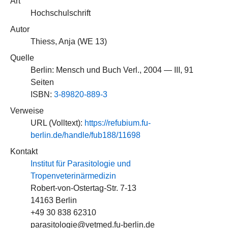
Art
Hochschulschrift
Autor
Thiess, Anja (
WE 13
)
Quelle
Berlin: Mensch und Buch Verl., 2004 — III, 91
Seiten
ISBN:
3-89820-889-3
Verweise
URL (Volltext):
https://refubium.fu-
berlin.de/handle/fub188/11698
Kontakt
Institut für Parasitologie und
Tropenveterinärmedizin
Robert-von-Ostertag-Str. 7-13
14163 Berlin
+49 30 838 62310
parasitologie@vetmed.fu-berlin.de