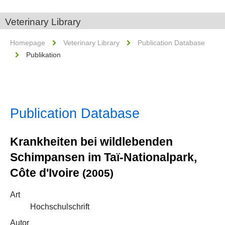
Veterinary Library
Homepage
Veterinary Library
Publication Database
Publikation
Publication Database
Krankheiten bei wildlebenden
Schimpansen im Taï-Nationalpark,
Côte d'Ivoire
(2005)
Art
Hochschulschrift
Autor