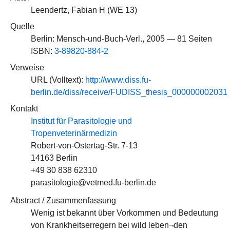
Leendertz, Fabian H (
WE 13
)
Quelle
Berlin: Mensch-und-Buch-Verl., 2005 — 81 Seiten
ISBN:
3-89820-884-2
Verweise
URL (Volltext):
http://www.diss.fu-
berlin.de/diss/receive/FUDISS_thesis_000000002031
Kontakt
Institut für Parasitologie und
Tropenveterinärmedizin
Robert-von-Ostertag-Str. 7-13
14163 Berlin
+49 30 838 62310
parasitologie@vetmed.fu-berlin.de
Abstract / Zusammenfassung
Wenig ist bekannt über Vorkommen und Bedeutung
von Krankheitserregern bei wild leben¬den