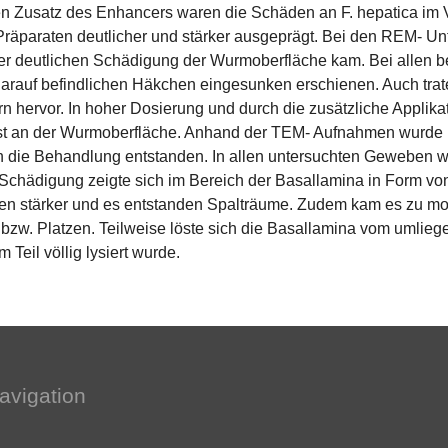
n Zusatz des Enhancers waren die Schäden an F. hepatica im V
 Präparaten deutlicher und stärker ausgeprägt. Bei den REM- Un
ner deutlichen Schädigung der Wurmoberfläche kam. Bei allen
darauf befindlichen Häkchen eingesunken erschienen. Auch t
 hervor. In hoher Dosierung und durch die zusätzliche Applik
 an der Wurmoberfläche. Anhand der TEM- Aufnahmen wurde un
 die Behandlung entstanden. In allen untersuchten Geweben w
te Schädigung zeigte sich im Bereich der Basallamina in Form 
en stärker und es entstanden Spalträume. Zudem kam es zu m
bzw. Platzen. Teilweise löste sich die Basallamina vom umli
eil völlig lysiert wurde.
avigation