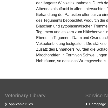
der längerer Wirkzeit zunahmen. Durch de
Albendazolsulfoxid in allen untersuchten
Behandlung der Parasiten offenbar zu ei
des Teguments beobachtet, wodurch die 
Bläschen und zytoplasmatischen Trümmern
Tegument und es kam zum Häkchenverlust
Ebene im Tegument, Darm und Ovar durch
Vakuolenbildung festgestellt. Die stärks
Zusatz des Enhancers, wurden die Schäd
Mitochondrien in Form von Schwellungen 
Hohlräume, so dass das Wurmgewebe zum T
Veterinary Library
Service N
Applicable rules
Homepage