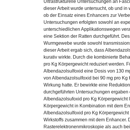
Ultrastrukturelle Untersuchungen an Fasc
dieser Arbeit wurde untersucht, ob und in
ob der Einsatz eines Enhancers zur Verb
Untersuchungen erfolgten sowohl an experi
unterschiedlichen Applikationswegen vera
eine Sektion der Ratten durchgeführt. De
Wurmgewebe wurde sowohl transmissionsel
dieser Arbeit ergab sich, dass Albendazol
kurativ wirkte. Durch die kombinierte Be
pro Kg Körpergewicht reduziert werden. Fü
Albendazolsulfoxid eine Dosis von 130 mg
von Albendazolsulfoxid bei 90 mg pro Kg 
Wirkung hatte. Er bewirkte eine Reduktio
durchgeführten Untersuchungen ergaben e
Albendazolsufoxid pro Kg Körpergewicht l
Körpergewicht in Kombination mit dem En
Albendazolsulfoxid pro Kg Körpergewicht 
Wirkstoffs zusammen mit dem Enhancer. D
Rasterelektronenmikroskopie als auch be