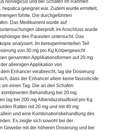
ttus norvegicus und bei Schafen Im Rahmen
. hepatica geeignet war. Zudem wurde ermittelt,
mengen führte. Die durchgeführten
chafen. Das Medikament wurde auf
tuntersuchungen überprüft. Im Anschluss wurde
orphologie des Parasiten untersucht. Das
e analysiert. Im tierexperimentellen Teil
 Dosierung von 30 mg pro Kg Körpergewicht
oben genannten Applikationsformen auf 20 mg
der alleinigen Applikation von
 dem Enhancer verabreicht, lag die Dosierung
ch, dass der Enhancer allein keine fasziolicide
ng um einen Tag. Die an den Schafen
er kombinierten Behandlung bei 20 mg
fen lag bei 200 mg Albendazolsulfoxid pro Kg
urden Ratten mit 20 mg und mit 40 mg
d allein und eine Kombinationsbehandlung des
den. Es zeigte sich sowohl bei der
am Gewebe mit der höheren Dosierung und bei