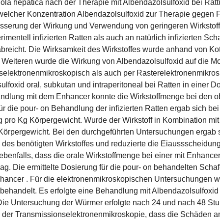
iola hepatica nach der Therapie mit Albendazolsulfoxid bei Ra
 welcher Konzentration Albendazolsulfoxid zur Therapie gegen F
esserung der Wirkung und Verwendung von geringeren Wirkstoff
mentell infizierten Ratten als auch an natürlich infizierten S
breicht. Die Wirksamkeit des Wirkstoffes wurde anhand von Ko
s Weiteren wurde die Wirkung von Albendazolsulfoxid auf die M
ektronenmikroskopisch als auch per Rasterelektronenmikroskopi
sulfoxid oral, subkutan und intraperitoneal bei Ratten in einer
handlung mit dem Enhancer konnte die Wirkstoffmenge bei den 
r die pour- on Behandlung der infizierten Ratten ergab sich bei 
 pro Kg Körpergewicht. Wurde der Wirkstoff in Kombination mit
Körpergewicht. Bei den durchgeführten Untersuchungen ergab si
n des benötigten Wirkstoffes und reduzierte die Eiaussscheidu
benfalls, dass die orale Wirkstoffmenge bei einer mit Enhanc
ag. Die ermittelte Dosierung für die pour- on behandelten Scha
hancer . Für die elektronenmikroskopischen Untersuchungen w
behandelt. Es erfolgte eine Behandlung mit Albendazolsulfoxi
ie Untersuchung der Würmer erfolgte nach 24 und nach 48 Stun
i der Transmissionselektronenmikroskopie, dass die Schäden 