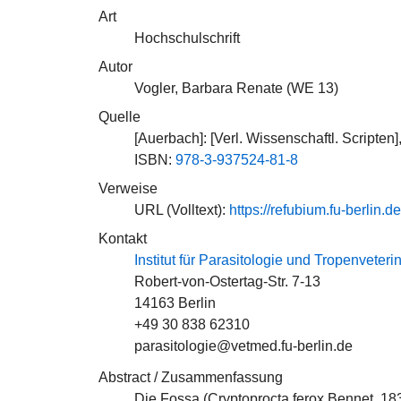
Art
Hochschulschrift
Autor
Vogler, Barbara Renate (
WE 13
)
Quelle
[Auerbach]: [Verl. Wissenschaftl. Scripten
ISBN:
978-3-937524-81-8
Verweise
URL (Volltext):
https://refubium.fu-berlin.
Kontakt
Institut für Parasitologie und Tropenveter
Robert-von-Ostertag-Str. 7-13
14163 Berlin
+49 30 838 62310
parasitologie@vetmed.fu-berlin.de
Abstract / Zusammenfassung
Die Fossa (Cryptoprocta ferox Bennet, 18