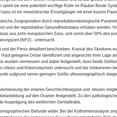
spielt sie eine potentiell wichtige Rolle im Räuber-Beute Syste
 Fossa ist ein monöstrischer Einzelgänger mit einer kurzen Paar
ropäische Zoopopulation durch reproduktionsbiologische Paramet
sst und der reproduktive Gesundheitsstatus erhoben werden. H
ssas aus zehn europäischen Zoos, und somit über 50% des eu
arungszeit (NPZ) - untersucht.
und der Penis detailliert beschrieben. Kranial des Skrotums w
r Haut gelegene Drüse identifiziert und angesichts ihrer Lage 
 wurden vermessen und dabei festgestellt, dass beide Größen
clitoris und Klitorisstacheln untersucht und bei Vorkommen b
s wurde aufgrund seiner geringen Größe ultrasonographisch dar
 Vermessung der inneren Geschlechtsorgane und -drüsen zeigte
ikelanbildung auf den Ovarien festgestellt. Zu den pathologisch
e Ausprägung des weiblichen Genitaltrakts.
sonographischen Befunde wider. Bei der Kothormonanalyse zeig