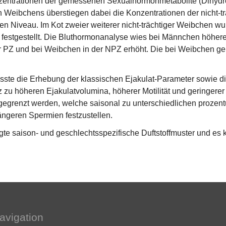
zentrationen der gemessenen Sexualhormonmetabolite (Dihydro
n Weibchens überstiegen dabei die Konzentrationen der nicht-tr
en Niveau. Im Kot zweier weiterer nicht-trächtiger Weibchen w
estgestellt. Die Bluthormonanalyse wies bei Männchen höhere
r PZ und bei Weibchen in der NPZ erhöht. Die bei Weibchen 
te die Erhebung der klassischen Ejakulat-Parameter sowie die
 zu höheren Ejakulatvolumina, höherer Motilität und geringerer
egrenzt werden, welche saisonal zu unterschiedlichen prozent
ängeren Spermien festzustellen.
gte saison- und geschlechtsspezifische Duftstoffmuster und es 
avigation