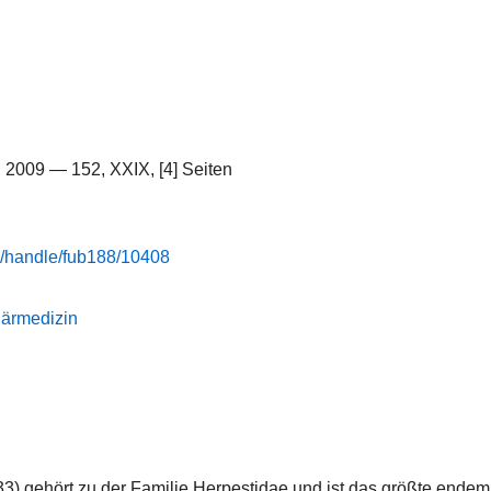
], 2009 — 152, XXIX, [4] Seiten
de/handle/fub188/10408
inärmedizin
33) gehört zu der Familie Herpestidae und ist das größte ende