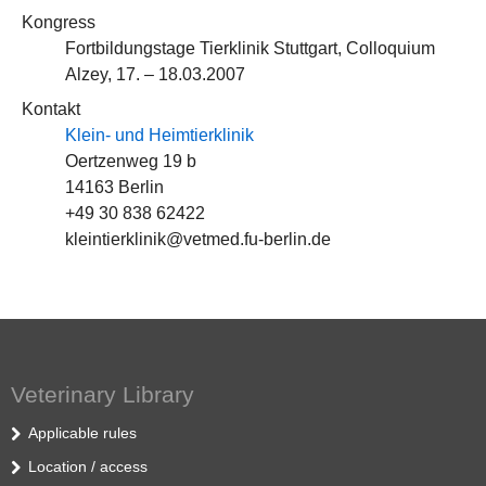
Kongress
Fortbildungstage Tierklinik Stuttgart, Colloquium
Alzey, 17. – 18.03.2007
Kontakt
Klein- und Heimtierklinik
Oertzenweg 19 b
14163 Berlin
+49 30 838 62422
kleintierklinik@vetmed.fu-berlin.de
Veterinary Library
Applicable rules
Location / access