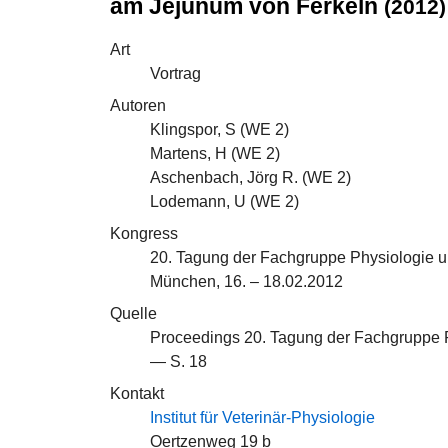
am Jejunum von Ferkeln
(2012)
Art
Vortrag
Autoren
Klingspor, S (
WE 2
)
Martens, H (
WE 2
)
Aschenbach, Jörg R. (
WE 2
)
Lodemann, U (
WE 2
)
Kongress
20. Tagung der Fachgruppe Physiologie u
München, 16. – 18.02.2012
Quelle
Proceedings 20. Tagung der Fachgruppe P
— S. 18
Kontakt
Institut für Veterinär-Physiologie
Oertzenweg 19 b