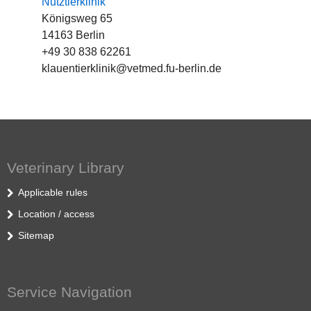
Nutztierklinik
Königsweg 65
14163 Berlin
+49 30 838 62261
klauentierklinik@vetmed.fu-berlin.de
Veterinary Library
Applicable rules
Location / access
Sitemap
Service Navigation