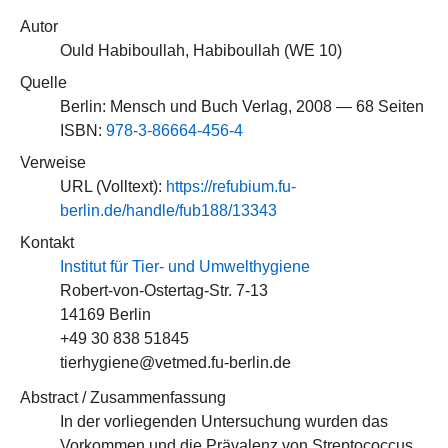
Autor
Ould Habiboullah, Habiboullah (
WE 10
)
Quelle
Berlin: Mensch und Buch Verlag, 2008 — 68 Seiten
ISBN:
978-3-86664-456-4
Verweise
URL (Volltext):
https://refubium.fu-
berlin.de/handle/fub188/13343
Kontakt
Institut für Tier- und Umwelthygiene
Robert-von-Ostertag-Str. 7-13
14169 Berlin
+49 30 838 51845
tierhygiene@vetmed.fu-berlin.de
Abstract / Zusammenfassung
In der vorliegenden Untersuchung wurden das
Vorkommen und die Prävalenz von Streptococcus