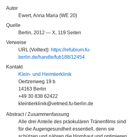
Autor
Ewert, Anna Maria (
WE 20
)
Quelle
Berlin, 2012 — X, 119 Seiten
Verweise
URL (Volltext):
https://refubium.fu-
berlin.de/handle/fub188/12454
Kontakt
Klein- und Heimtierklinik
Oertzenweg 19 b
14163 Berlin
+49 30 838 62422
kleintierklinik@vetmed.fu-berlin.de
Abstract / Zusammenfassung
Alle drei Anteile des präokulären Tränenfilms sind
für die Augengesundheit essentiell, denn sie
schützen und nähren die Hornhaut und optimieren