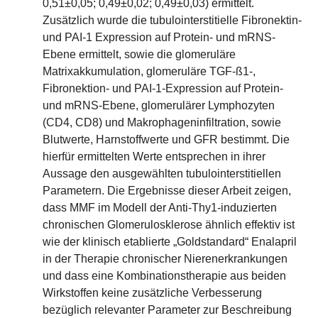
0,51±0,05; 0,49±0,02; 0,49±0,03) ermittelt.
Zusätzlich wurde die tubulointerstitielle Fibronektin-
und PAI-1 Expression auf Protein- und mRNS-
Ebene ermittelt, sowie die glomeruläre
Matrixakkumulation, glomeruläre TGF-ß1-,
Fibronektion- und PAI-1-Expression auf Protein-
und mRNS-Ebene, glomerulärer Lymphozyten
(CD4, CD8) und Makrophageninfiltration, sowie
Blutwerte, Harnstoffwerte und GFR bestimmt. Die
hierfür ermittelten Werte entsprechen in ihrer
Aussage den ausgewählten tubulointerstitiellen
Parametern. Die Ergebnisse dieser Arbeit zeigen,
dass MMF im Modell der Anti-Thy1-induzierten
chronischen Glomerulosklerose ähnlich effektiv ist
wie der klinisch etablierte „Goldstandard“ Enalapril
in der Therapie chronischer Nierenerkrankungen
und dass eine Kombinationstherapie aus beiden
Wirkstoffen keine zusätzliche Verbesserung
bezüglich relevanter Parameter zur Beschreibung