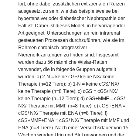
fort, ohne dabei zusätzlichen extrarenalen Reizen
ausgesetzt zu sein, wie das beispielsweise bei
hypertensiver oder diabetischer Nephropathie der
Fall ist. Daher ist dieses Modell in hervorragender
Art geeignet, Untersuchungen an rein intrarenal
gesteuerten Prozessen durchzuführen, wie sie im
Rahmen chronisch-progressiver
Nierenerkrankungen zu finden sind. Insgesamt
wurden dazu 56 männliche Wistar-Ratten
verwendet, die in folgende Gruppen aufgeteilt
wurden: a) 2-N = keine cGS/ keine NX/ keine
Therapie (n=12 Tiere); b) 1-N = keine cGS/ NX/
keine Therapie (n=8 Tiere); c) cGS = cGS/ NX/
keine Therapie (n=12 Tiere); d) cGS+MMF = cGS/
NX/ Therapie mit MMF (n=8 Tiere); e) cGS+ENA =
cGS/ NX/ Therapie mit ENA (n=8 Tiere); f)
cGS+MMF+ENA = cGS/ NX/ Therapie mit MMF und
ENA (n=8 Tiere). Nach einer Versuchsdauer von 15
Wochen wurden Urin und Blut gewonnen und die