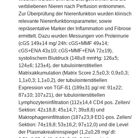
verbliebenen Nieren nach Perfusion entnommen.
Zur Überprüfung der Nierenfunktion wurden klinisch
relevante Nierenfunktionsparameter, sowie
repräsentative Marker der Inflammation und Fibrose
ermittelt. Dazu wurden Messungen von Proteinurie
(cGS 149±14 mg/ 24h: cGS+MMF 49±14;
cGS+ENA 43±10; cGS+MMF+ENA 72±19),
systolischem Blutdruck (148±8 mmHg: 126±5;
124±6; 123±4), der tubulointerstitiellen
Matrixakkumulation (Matrix Score 2,5±0,3: 0,9±0,3;
1,1±0,3; 1,1±0,2), der tubulointerstitiellen
Expression von TGF-ß1 (189±31 pg/ ml: 91±22;
87±10; 107±21), der tubulointerstitiellen
Lymphozyteninfiltration (112±14,4 CD4 pos. Zellen/
Sektion: 42±18,8; 45±14,7; 39±8,6) und
Makrophageninfiltration (187±23,9 ED1-pos. Zellen/
Sektion: 74±19,8; 53±16,2; 97±12,0) und die Level
der Plasmakreatininspiegel (1,2±0,28 mg/ dl: