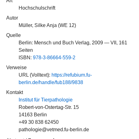
Art
Hochschulschrift
Autor
Müller, Silke Anja (
WE 12
)
Quelle
Berlin: Mensch und Buch Verlag, 2009 — VII, 161
Seiten
ISBN:
978-3-86664-559-2
Verweise
URL (Volltext):
https://refubium.fu-
berlin.de/handle/fub188/9838
Kontakt
Institut für Tierpathologie
Robert-von-Ostertag-Str. 15
14163 Berlin
+49 30 838 62450
pathologie@vetmed.fu-berlin.de