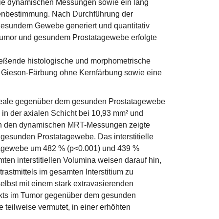
 die dynamischen Messungen sowie ein lang
umenbestimmung. Nach Durchführung der
gesundem Gewebe generiert und quantitativ
 Tumor und gesundem Prostatagewebe erfolgte
ließende histologische und morphometrische
 Gieson-Färbung ohne Kernfärbung sowie eine
e Areale gegenüber dem gesunden Prostatagewebe
in der axialen Schicht bei 10,93 mm² und
g. In den dynamischen MRT-Messungen zeigte
 gesunden Prostatagewebe. Das interstitielle
tagewebe um 482 % (p<0.001) und 439 %
mten interstitiellen Volumina weisen darauf hin,
astmittels im gesamten Interstitium zu
elbst mit einem stark extravasierenden
dukts im Tumor gegenüber dem gesunden
 teilweise vermutet, in einer erhöhten