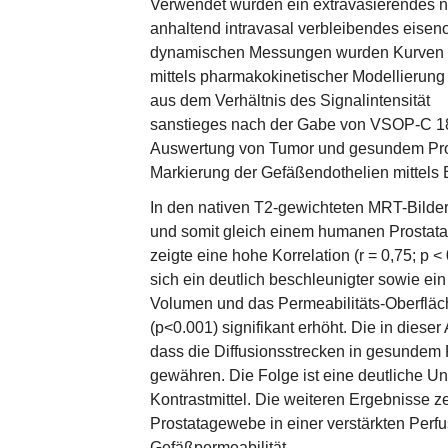
Verwendet wurden ein extravasierendes n
anhaltend intravasal verbleibendes eisen
dynamischen Messungen wurden Kurven der
mittels pharmakokinetischer Modellierun
aus dem Verhältnis des Signalintensität
sanstieges nach der Gabe von VSOP-C 184 
Auswertung von Tumor und gesundem Pros
Markierung der Gefäßendothelien mittels B
In den nativen T2-gewichteten MRT-Bilder
und somit gleich einem humanen Prostatak
zeigte eine hohe Korrelation (r = 0,75; 
sich ein deutlich beschleunigter sowie ei
Volumen und das Permeabilitäts-Oberfl
(p<0.001) signifikant erhöht. Die in diese
dass die Diffusionsstrecken in gesundem 
gewähren. Die Folge ist eine deutliche U
Kontrastmittel. Die weiteren Ergebnisse
Prostatagewebe in einer verstärkten Perfus
Gefäßpermeabilität.