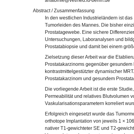
anatomie@vetmed.fu-berlin.de
Abstract / Zusammenfassung
In den westlichen Industrieländern ist d
Tumorleiden des Mannes. Die bisher einzig
Prostatagewebe. Eine sichere Differenzi
Untersuchungen, Laboranalysen und bildgeb
Prostatabiopsie und damit bei einem größe
Zielsetzung dieser Arbeit war die Etablie
Prostatakarzinoms gegenüber gesundem D
kontrastmittelgestützter dynamischer MR
Prostatakarzinom und gesundem Prostat
Die vorliegende Arbeit ist die erste Studie
Permeabilität und relatives Blutvolumen
Vaskularisationsparametern korreliert wur
Erfolgreich eingesetzt wurde das Tumorm
orthotope Implantation von jeweils 1 × 1
nativer T1-gewichteter SE und T2-gewich