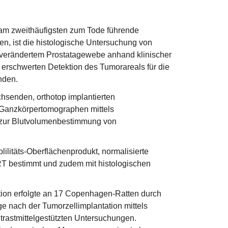
 am zweithäufigsten zum Tode führende
en, ist die histologische Untersuchung von
 verändertem Prostatagewebe anhand klinischer
 erschwerten Detektion des Tumorareals für die
nden.
chsenden, orthotop implantierten
Ganzkörpertomographen mittels
e zur Blutvolumenbestimmung von
blilitäts-Oberflächenprodukt, normalisierte
RT bestimmt und zudem mit histologischen
tion erfolgte an 17 Copenhagen-Ratten durch
e nach der Tumorzellimplantation mittels
rastmittelgestützten Untersuchungen.