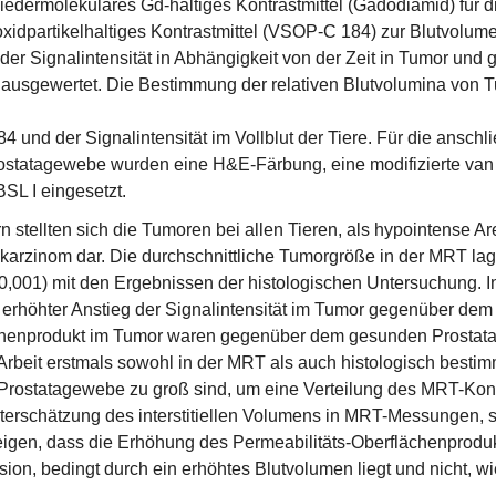
iedermolekulares Gd-haltiges Kontrastmittel (Gadodiamid) für
oxidpartikelhaltiges Kontrastmittel (VSOP-C 184) zur Blutvol
 Signalintensität in Abhängigkeit von der Zeit in Tumor und 
g ausgewertet. Die Bestimmung der relativen Blutvolumina von
und der Signalintensität im Vollblut der Tiere. Für die ansch
tatagewebe wurden eine H&E-Färbung, eine modifizierte van
SL I eingesetzt.
n stellten sich die Tumoren bei allen Tieren, als hypointens
arzinom dar. Die durchschnittliche Tumorgröße in der MRT lag 
p < 0,001) mit den Ergebnissen der histologischen Untersuchun
n erhöhter Anstieg der Signalintensität im Tumor gegenüber dem
ächenprodukt im Tumor waren gegenüber dem gesunden Prosta
r Arbeit erstmals sowohl in der MRT als auch histologisch bestim
Prostatagewebe zu groß sind, um eine Verteilung des MRT-Kontr
nterschätzung des interstitiellen Volumens in MRT-Messungen, s
 zeigen, dass die Erhöhung des Permeabilitäts-Oberflächenpro
ion, bedingt durch ein erhöhtes Blutvolumen liegt und nicht, wie