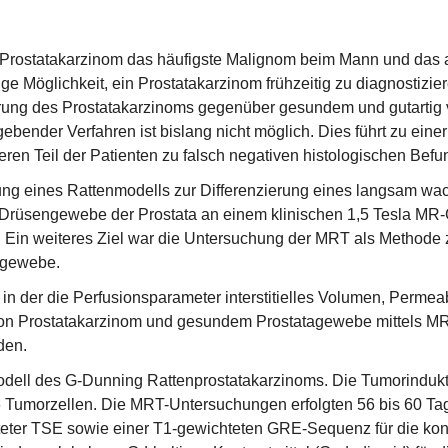
as Prostatakarzinom das häufigste Malignom beim Mann und das
e Möglichkeit, ein Prostatakarzinom frühzeitig zu diagnostizier
erung des Prostatakarzinoms gegenüber gesundem und gutartig
ender Verfahren ist bislang nicht möglich. Dies führt zu einer
ren Teil der Patienten zu falsch negativen histologischen Befu
rung eines Rattenmodells zur Differenzierung eines langsam wa
rüsengewebe der Prostata an einem klinischen 1,5 Tesla MR-
T. Ein weiteres Ziel war die Untersuchung der MRT als Method
agewebe.
, in der die Perfusionsparameter interstitielles Volumen, Permea
 von Prostatakarzinom und gesundem Prostatagewebe mittels M
den.
odell des G-Dunning Rattenprostatakarzinoms. Die Tumorinduk
06 Tumorzellen. Die MRT-Untersuchungen erfolgten 56 bis 60 Tag
teter TSE sowie einer T1-gewichteten GRE-Sequenz für die kont