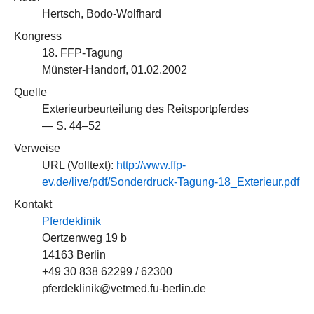
Hertsch, Bodo-Wolfhard
Kongress
18. FFP-Tagung
Münster-Handorf, 01.02.2002
Quelle
Exterieurbeurteilung des Reitsportpferdes
— S. 44–52
Verweise
URL (Volltext):
http://www.ffp-
ev.de/live/pdf/Sonderdruck-Tagung-18_Exterieur.pdf
Kontakt
Pferdeklinik
Oertzenweg 19 b
14163 Berlin
+49 30 838 62299 / 62300
pferdeklinik@vetmed.fu-berlin.de