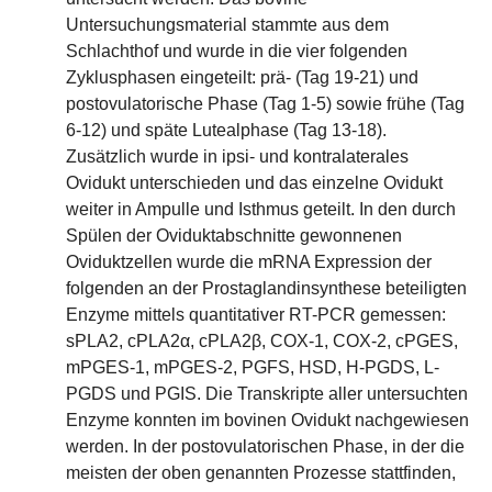
Untersuchungsmaterial stammte aus dem
Schlachthof und wurde in die vier folgenden
Zyklusphasen eingeteilt: prä- (Tag 19-21) und
postovulatorische Phase (Tag 1-5) sowie frühe (Tag
6-12) und späte Lutealphase (Tag 13-18).
Zusätzlich wurde in ipsi- und kontralaterales
Ovidukt unterschieden und das einzelne Ovidukt
weiter in Ampulle und Isthmus geteilt. In den durch
Spülen der Oviduktabschnitte gewonnenen
Oviduktzellen wurde die mRNA Expression der
folgenden an der Prostaglandinsynthese beteiligten
Enzyme mittels quantitativer RT-PCR gemessen:
sPLA2, cPLA2α, cPLA2β, COX-1, COX-2, cPGES,
mPGES-1, mPGES-2, PGFS, HSD, H-PGDS, L-
PGDS und PGIS. Die Transkripte aller untersuchten
Enzyme konnten im bovinen Ovidukt nachgewiesen
werden. In der postovulatorischen Phase, in der die
meisten der oben genannten Prozesse stattfinden,