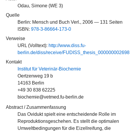
Odau, Simone (
WE 3
)
Quelle
Berlin: Mensch und Buch Verl., 2006 — 131 Seiten
ISBN:
978-3-86664-173-0
Verweise
URL (Volltext):
http://www.diss.fu-
berlin.de/diss/receive/FUDISS_thesis_000000002698
Kontakt
Institut für Veterinär-Biochemie
Oertzenweg 19 b
14163 Berlin
+49 30 838 62225
biochemie@vetmed.fu-berlin.de
Abstract / Zusammenfassung
Das Ovidukt spielt eine entscheidende Rolle im
Reproduktionsgeschehen. Es stellt die optimalen
Umweltbedingungen für die Eizellreifung, die