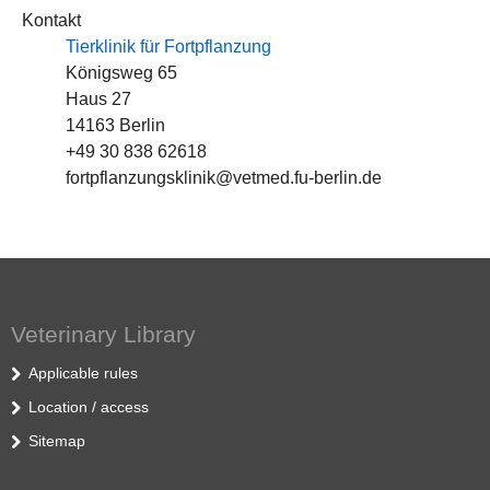
Kontakt
Tierklinik für Fortpflanzung
Königsweg 65
Haus 27
14163 Berlin
+49 30 838 62618
fortpflanzungsklinik@vetmed.fu-berlin.de
Veterinary Library
Applicable rules
Location / access
Sitemap