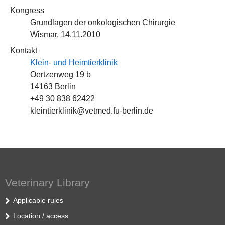
Kongress
Grundlagen der onkologischen Chirurgie
Wismar, 14.11.2010
Kontakt
Klein- und Heimtierklinik
Oertzenweg 19 b
14163 Berlin
+49 30 838 62422
kleintierklinik@vetmed.fu-berlin.de
Veterinary Library
Applicable rules
Location / access