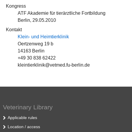
Kongress
ATF Akademie für tierärztliche Fortbildung
Berlin, 29.05.2010
Kontakt
Klein- und Heimtierklinik
Oertzenweg 19 b
14163 Berlin
+49 30 838 62422
kleintierklinik@vetmed.fu-berlin.de
Veterinary Library
Applicable rules
Location / access