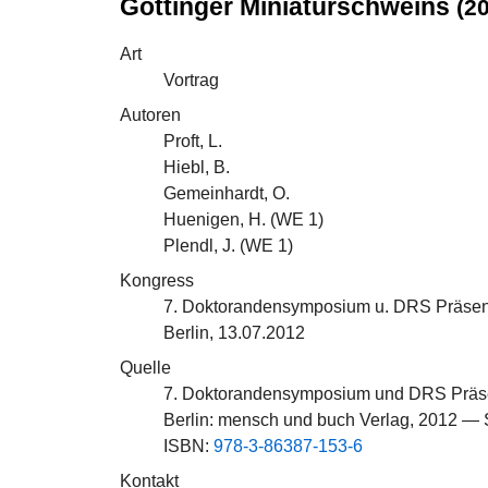
Göttinger Miniaturschweins
(2
Art
Vortrag
Autoren
Proft, L.
Hiebl, B.
Gemeinhardt, O.
Huenigen, H. (
WE 1
)
Plendl, J. (
WE 1
)
Kongress
7. Doktorandensymposium u. DRS Präsen
Berlin, 13.07.2012
Quelle
7. Doktorandensymposium und DRS Präs
Berlin: mensch und buch Verlag, 2012 — 
ISBN:
978-3-86387-153-6
Kontakt