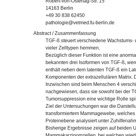
Robert-von-Ostertag-Str. 15
14163 Berlin
+49 30 838 62450
pathologie@vetmed.fu-berlin.de
Abstract / Zusammenfassung
TGF-ß steuert verschiedene Wachstums- und
vieler Zelltypen hemmen.
Bezüglich dieser Funktion ist eine anorm
bekannten drei Isoformen von TGF-ß, werde
enthält neben dem latenten TGF-ß ein Late
Komponenten der extrazellulären Matrix. 
Inzwischen sind beim Menschen 4 verschi
nachgewiesen, dass sie sowohl bei der TGF
Tumorsuppression eine wichtige Rolle spi
Ziel der Untersuchungen war die Darstel
transformiertem Mammagewebe, welches sp
Proteinebene analysiert unter Zuhilfena
Bisherige Ergebnisse zeigen auf beiden U
Mammakarzinomzellen, bei welchen wieder