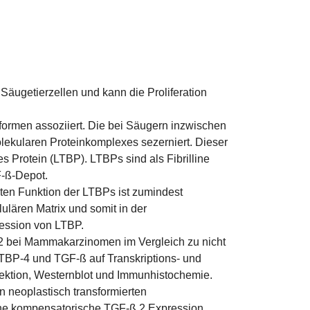
Säugetierzellen und kann die Proliferation
formen assoziiert. Die bei Säugern inzwischen
olekularen Proteinkomplexes sezerniert. Dieser
 Protein (LTBP). LTBPs sind als Fibrilline
F-ß-Depot.
en Funktion der LTBPs ist zumindest
ulären Matrix und somit in der
ression von LTBP.
 2 bei Mammakarzinomen im Vergleich zu nicht
TBP-4 und TGF-ß auf Transkriptions- und
sektion, Westernblot und Immunhistochemie.
 neoplastisch transformierten
ine kompensatorische TGF-ß 2 Expression,