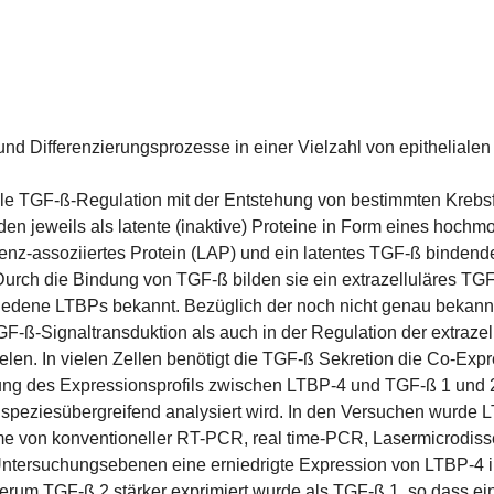
 Differenzierungsprozesse in einer Vielzahl von epithelialen 
ale TGF-ß-Regulation mit der Entstehung von bestimmten Krebs
n jeweils als latente (inaktive) Proteine in Form eines hochm
nz-assoziiertes Protein (LAP) und ein latentes TGF-ß bindendes
Durch die Bindung von TGF-ß bilden sie ein extrazelluläres TG
edene LTBPs bekannt. Bezüglich der noch nicht genau bekannt
-ß-Signaltransduktion als auch in der Regulation der extrazell
elen. In vielen Zellen benötigt die TGF-ß Sekretion die Co-Exp
lung des Expressionsprofils zwischen LTBP-4 und TGF-ß 1 und
eziesübergreifend analysiert wird. In den Versuchen wurde L
hme von konventioneller RT-PCR, real time-PCR, Lasermicrodis
ntersuchungsebenen eine erniedrigte Expression von LTBP-4 in
um TGF-ß 2 stärker exprimiert wurde als TGF-ß 1, so dass e