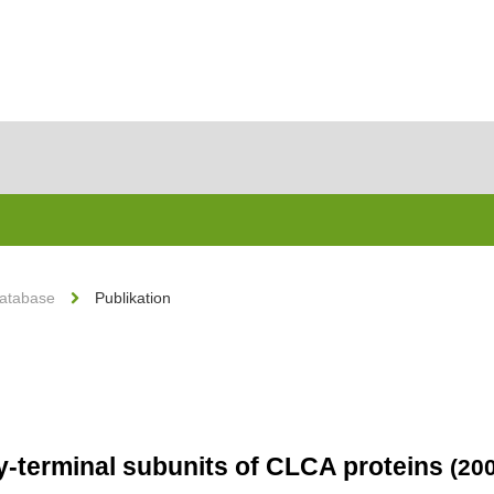
Database
Publikation
xy-terminal subunits of CLCA proteins
(20