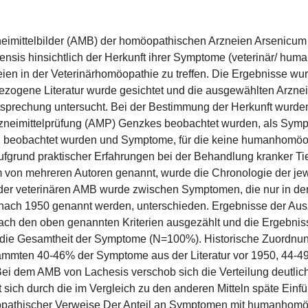
rzneimittelbilder (AMB) der homöopathischen Arzneien Arsenicu
ensis hinsichtlich der Herkunft ihrer Symptome (veterinär/ hu
ien in der Veterinärhomöopathie zu treffen. Die Ergebnisse wu
gezogene Literatur wurde gesichtet und die ausgewählten Arzn
prechung untersucht. Bei der Bestimmung der Herkunft wurden
Arzneimittelprüfung (AMP) Genzkes beobachtet wurden, als Sy
P beobachtet wurden und Symptome, für die keine humanhomö
ufgrund praktischer Erfahrungen bei der Behandlung kranker Ti
von mehreren Autoren genannt, wurde die Chronologie der jew
 der veterinären AMB wurde zwischen Symptomen, die nur in der
nach 1950 genannt werden, unterschieden. Ergebnisse der Au
h den oben genannten Kriterien ausgezählt und die Ergebniss
f die Gesamtheit der Symptome (N=100%). Historische Zuordn
tammten 40-46% der Symptome aus der Literatur vor 1950, 44-4
ei dem AMB von Lachesis verschob sich die Verteilung deutlic
sich durch die im Vergleich zu den anderen Mitteln späte Einf
athischer Verweise Der Anteil an Symptomen mit humanhomöo