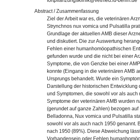
fortpflanzungsklinik@vetmed.fu-berlin.de
Abstract / Zusammenfassung
Ziel der Arbeit war es, die veterinären A
Strynchnos nux vomica und Pulsatilla prat
Grundlage der aktuellen AMB dieser Arzne
und diskutiert. Die zur Auswertung heran
Fehlen einer humanhomöopathischen Ents
gefunden wurde und die nicht bei einer 
Symptome, die von Genzke bei einer AM
konnte (Eingang in die veterinären AMB a
Ursprungs behandelt. Wurde ein Symptom 
Darstellung der historischen Entwicklung
und Symptomen, die sowohl vor als auch 
Symptome der veterinären AMB wurden nac
(gerundet auf ganze Zahlen) bezogen au
Belladonna, Nux vomica und Pulsatilla s
sowohl vor als auch nach 1950 genannt. B
nach 1950 (89%). Diese Abweichung lässt 
Vorhandensein oder Fehlen humanhomöop