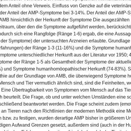
em Anteil ohne Verweis. Einfluss von Genzke auf die veterinä
 der Anteil der AMP-Symptome bei 3-14%. Der Anteil der AMP-
 AMB hinsichtlich der Herkunft der Symptome Die ausgezählten
Zeitraum, über den die Symptome aufgeführt werden, berücksic
durch sich eine Rangfolge (Ränge 1-6) ergab, die eine Aussag
der Symptome) der untersuchten Arzneien erlaubte. Grundlage
Erfahrungen) der Ränge 1-3 (11-16%) und die Symptome human
tome unterschiedlicher Herkunft aus der Literatur vor 1950; 
ome der Ränge 1-5 als Gesamtheit der Symptome der aktuellen 
) und Symptome humanhomöopathischer Herkunft (74-83%). Schl
athie auf der Grundlage von AMB, die überwiegend Symptome 
sch und Tier vermutlich ähnlich sind, sind die Feinheiten, we
h. Eine Übertragbarkeit von Symptomen vom Mensch auf das Tier
h beurteilt. Die Frage, ob und unter welchen Umständen eine s
bschließend beantwortet werden. Die Frage scheint zudem (emo
an Tieren nach den Richtlinien der modernen Methodik eine M
zw. zu festigen, wurden derartige AMP bisher in größerem Umf
igen Aufwand Grenzen gesetzt, außerdem sind (auch in der Hu