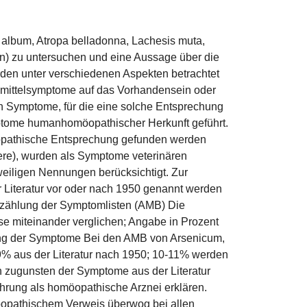
m album, Atropa belladonna, Lachesis muta,
man) zu untersuchen und eine Aussage über die
rden unter verschiedenen Aspekten betrachtet
eimittelsymptome auf das Vorhandensein oder
 Symptome, für die eine solche Entsprechung
mptome humanhomöopathischer Herkunft geführt.
opathische Entsprechung gefunden werden
ere), wurden als Symptome veterinären
eiligen Nennungen berücksichtigt. Zur
 Literatur vor oder nach 1950 genannt werden
szählung der Symptomlisten (AMB) Die
e miteinander verglichen; Angabe in Prozent
ung der Symptome Bei den AMB von Arsenicum,
9% aus der Literatur nach 1950; 10-11% werden
h zugunsten der Symptome aus der Literatur
ührung als homöopathische Arznei erklären.
pathischem Verweis überwog bei allen