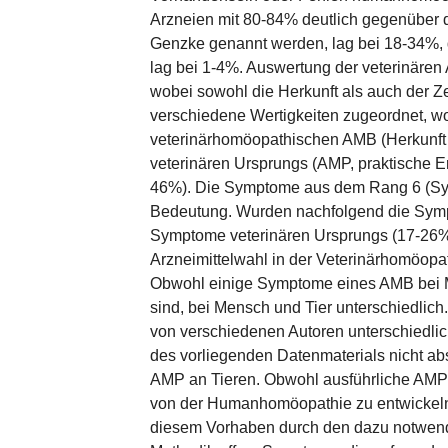
Arzneien mit 80-84% deutlich gegenüber d
Genzke genannt werden, lag bei 18-34%,
lag bei 1-4%. Auswertung der veterinären
wobei sowohl die Herkunft als auch der 
verschiedene Wertigkeiten zugeordnet, wo
veterinärhomöopathischen AMB (Herkunft 
veterinären Ursprungs (AMP, praktische 
46%). Die Symptome aus dem Rang 6 (Symp
Bedeutung. Wurden nachfolgend die Sympt
Symptome veterinären Ursprungs (17-26%
Arzneimittelwahl in der Veterinärhomöop
Obwohl einige Symptome eines AMB bei Men
sind, bei Mensch und Tier unterschiedlic
von verschiedenen Autoren unterschiedlic
des vorliegenden Datenmaterials nicht a
AMP an Tieren. Obwohl ausführliche AMP 
von der Humanhomöopathie zu entwickeln b
diesem Vorhaben durch den dazu notwend