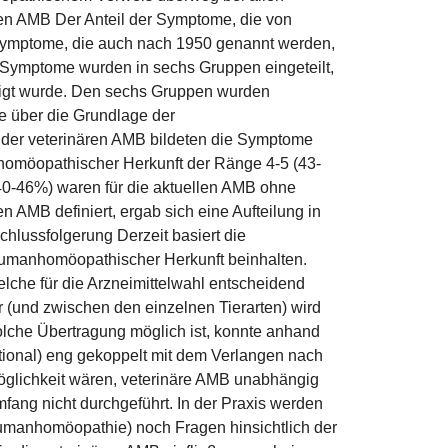
ren AMB Der Anteil der Symptome, die von
Symptome, die auch nach 1950 genannt werden,
 Symptome wurden in sechs Gruppen eingeteilt,
htigt wurde. Den sechs Gruppen wurden
e über die Grundlage der
 der veterinären AMB bildeten die Symptome
homöopathischer Herkunft der Ränge 4-5 (43-
40-46%) waren für die aktuellen AMB ohne
AMB definiert, ergab sich eine Aufteilung in
ussfolgerung Derzeit basiert die
humanhomöopathischer Herkunft beinhalten.
lche für die Arzneimittelwahl entscheidend
 (und zwischen den einzelnen Tierarten) wird
olche Übertragung möglich ist, konnte anhand
tional) eng gekoppelt mit dem Verlangen nach
öglichkeit wären, veterinäre AMB unabhängig
ang nicht durchgeführt. In der Praxis werden
manhomöopathie) noch Fragen hinsichtlich der