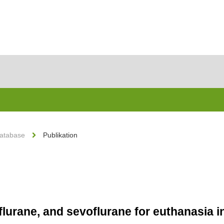
Database
Publikation
lurane, and sevoflurane for euthanasia i