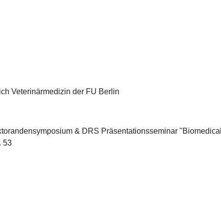
h Veterinärmedizin der FU Berlin
oktorandensymposium & DRS Präsentationsseminar "Biomedica
. 53