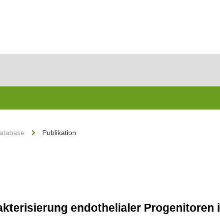
Database
Publikation
rakterisierung endothelialer Progenitore