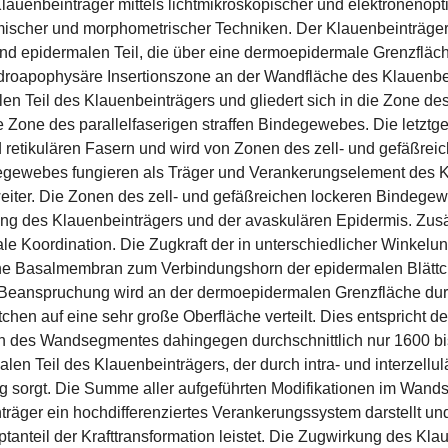
Klauenbeinträger mittels lichtmikroskopischer und elektroneno
mischer und morphometrischer Techniken. Der Klauenbeinträger
d epidermalen Teil, die über eine dermoepidermale Grenzfläch
ndroapophysäre Insertionszone an der Wandfläche des Klauenbe
 Teil des Klauenbeinträgers und gliedert sich in die Zone de
e Zone des parallelfaserigen straffen Bindegewebes. Die letzt
d retikulären Fasern und wird von Zonen des zell- und gefäßrei
degewebes fungieren als Träger und Verankerungselement des K
iter. Die Zonen des zell- und gefäßreichen lockeren Bindegeweb
ung des Klauenbeinträgers und der avaskulären Epidermis. Zusät
ale Koordination. Die Zugkraft der in unterschiedlicher Winke
eine Basalmembran zum Verbindungshorn der epidermalen Blättc
 Beanspruchung wird an der dermoepidermalen Grenzfläche dur
chen auf eine sehr große Oberfläche verteilt. Dies entspricht d
h des Wandsegmentes dahingegen durchschnittlich nur 1600 bis
n Teil des Klauenbeinträgers, der durch intra- und interzellul
ng sorgt. Die Summe aller aufgeführten Modifikationen im Wands
träger ein hochdifferenziertes Verankerungssystem darstellt u
tanteil der Krafttransformation leistet. Die Zugwirkung des Kl