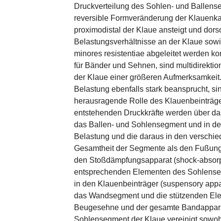
Druckverteilung des Sohlen- und Ballense
reversible Formveränderung der Klauenkaps
proximodistal der Klaue ansteigt und dor
Belastungsverhältnisse an der Klaue sowie
minores resistentiae abgeleitet werden 
für Bänder und Sehnen, sind multidirekti
der Klaue einer größeren Aufmerksamkeit.
Belastung ebenfalls stark beansprucht, si
herausragende Rolle des Klauenbeinträge
entstehenden Druckkräfte werden über das
das Ballen- und Sohlensegment und in de
Belastung und die daraus in den verschie
Gesamtheit der Segmente als den Fußungs
den Stoßdämpfungsapparat (shock-absorp
entsprechenden Elementen des Sohlensegm
in den Klauenbeinträger (suspensory app
das Wandsegment und die stützenden Elem
Beugesehne und der gesamte Bandapparat
Sohlensegment der Klaue vereinigt sowohl