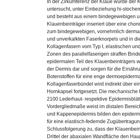
In der Zirkumferenz der Klaue wurde der 
untersucht, unter Einbeziehung hi-stoche
und besteht aus einem bindegewebigen un
Klauenbeinträger inseriert über eine cho
zum bindegewebigen, vornehmlich dermalen
und unverkalkten Faserknorpels und in di
Kollagenfasern vom Typ I, elastischen un
Zonen des parallelfaserigen straffen Bin
epidermalen Teil des Klauenbeinträgers we
der Dermis dar und sorgen für die Ernähr
Botenstoffen für eine enge dermoepiderm
Kollagenfaserbündel wird indirekt über 
Hornkapsel fortgesetzt. Die mechanische
2100 Lederhaut- respektive Epidermisblätt
Vordergliedmaße weist im distalen Bereic
und Kappenepidermis bilden den epidermale
für eine elastisch-federnde Zugübertragu
Schlussfolgerung zu, dass der Klauenbein
Drittel der abaxialen Wandfläche den Haup