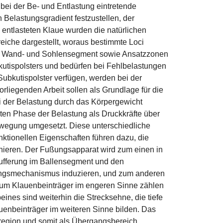
bei der Be- und Entlastung eintretende
 Belastungsgradient festzustellen, der
 entlasteten Klaue wurden die natürlichen
eiche dargestellt, woraus bestimmte Loci
 das Wand- und Sohlensegment sowie Ansatzzonen
kutispolsters und bedürfen bei Fehlbelastungen
ubkutispolster verfügen, werden bei der
rliegenden Arbeit sollen als Grundlage für die
 der Belastung durch das Körpergewicht
ten Phase der Belastung als Druckkräfte über
ewegung umgesetzt. Diese unterschiedliche
ktionellen Eigenschaften führen dazu, die
nieren. Der Fußungsapparat wird zum einen in
ufferung im Ballensegment und den
hungsmechanismus induzieren, und zum anderen
 Zum Klauenbeinträger im engeren Sinne zählen
es sind weiterhin die Strecksehne, die tiefe
nbeinträger im weiteren Sinne bilden. Das
rregion und somit als Übergangsbereich