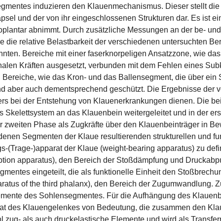
gmentes induzieren den Klauenmechanismus. Dieser stellt die 
el und der von ihr eingeschlossenen Strukturen dar. Es ist ein
soplantar abnimmt. Durch zusätzliche Messungen an der be- und
 die relative Belastbarkeit der verschiedenen untersuchten Ber
konnten. Bereiche mit einer faserknorpeligen Ansatzzone, wie
onalen Kräften ausgesetzt, verbunden mit dem Fehlen eines Sub
 Bereiche, wie das Kron- und das Ballensegment, die über ein S
nd aber auch dementsprechend geschützt. Die Ergebnisse der vo
rs bei der Entstehung von Klauenerkrankungen dienen. Die bei
 Skelettsystem an das Klauenbein weitergeleitet und in der ers
r zweiten Phase als Zugkräfte über den Klauenbeinträger in B
denen Segmenten der Klaue resultierenden strukturellen und fun
-(Trage-)apparat der Klaue (weight-bearing apparatus) zu defi
tion apparatus), den Bereich der Stoßdämpfung und Druckabp
entes eingeteilt, die als funktionelle Einheit den Stoßbrec
aratus of the third phalanx), den Bereich der Zugumwandlung.
ente des Sohlensegmentes. Für die Aufhängung des Klauenbein
 des Klauengelenkes von Bedeutung, die zusammen den Klaue
 zug- als auch druckelastische Elemente und wird als Transfe