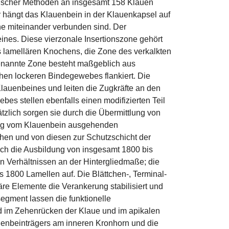
ptischer Methoden an insgesamt 158 Klauen
 hängt das Klauenbein in der Klauenkapsel auf
e miteinander verbunden sind. Der
ines. Diese vierzonale Insertionszone gehört
s lamellären Knochens, die Zone des verkalkten
genannte Zone besteht maßgeblich aus
chen lockeren Bindegewebes flankiert. Die
lauenbeines und leiten die Zugkräfte an den
es stellen ebenfalls einen modifizierten Teil
zlich sorgen sie durch die Übermittlung von
lung vom Klauenbein ausgehenden
hen und von diesen zur Schutzschicht der
ch die Ausbildung von insgesamt 1800 bis
en Verhältnissen an der Hintergliedmaße; die
 1800 Lamellen auf. Die Blättchen-, Terminal-
äre Elemente die Verankerung stabilisiert und
egment lassen die funktionelle
nd im Zehenrücken der Klaue und im apikalen
auenbeinträgers am inneren Kronhorn und die