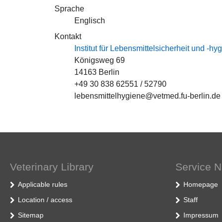
Sprache
Englisch
Kontakt
Institut für Lebensmittelsicherheit und -hy
Königsweg 69
14163 Berlin
+49 30 838 62551 / 52790
lebensmittelhygiene@vetmed.fu-berlin.de 
Veterinary Library
Service N
Applicable rules
Homepage
Location / access
Staff
Sitemap
Impressum