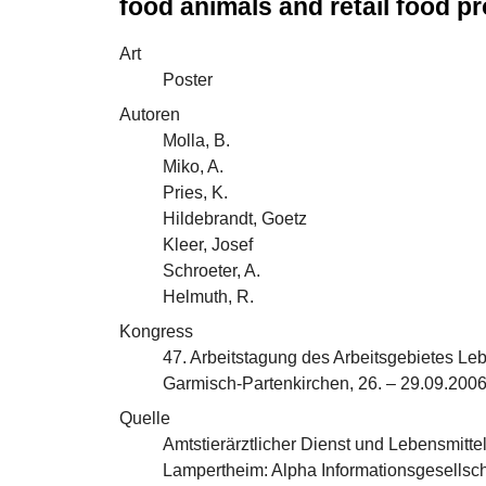
food animals and retail food p
Art
Poster
Autoren
Molla, B.
Miko, A.
Pries, K.
Hildebrandt, Goetz
Kleer, Josef
Schroeter, A.
Helmuth, R.
Kongress
47. Arbeitstagung des Arbeitsgebietes Le
Garmisch-Partenkirchen, 26. – 29.09.200
Quelle
Amtstierärztlicher Dienst und Lebensmitt
Lampertheim: Alpha Informationsgesellsch