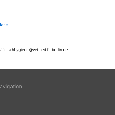
giene
/ fleischhygiene@vetmed.fu-berlin.de
avigation