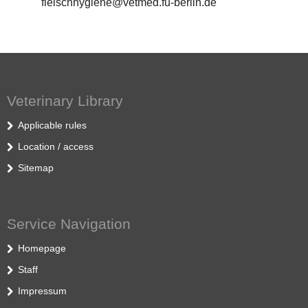
fleischhygiene@vetmed.fu-berlin.de
Veterinary Library
Applicable rules
Location / access
Sitemap
Service Navigation
Homepage
Staff
Impressum