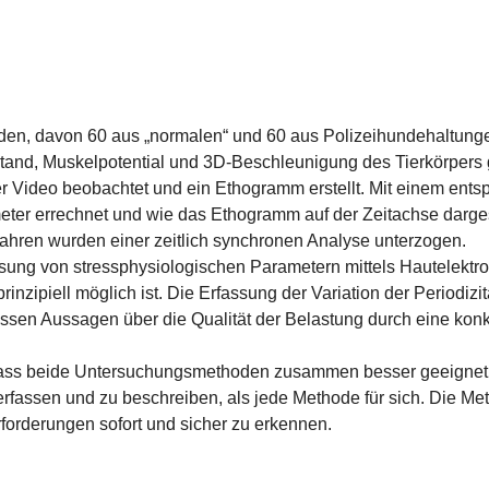
n, davon 60 aus „normalen“ und 60 aus Polizeihundehaltungen
tand, Muskelpotential und 3D-Beschleunigung des Tierkörpers 
per Video beobachtet und ein Ethogramm erstellt. Mit einem e
ameter errechnet und wie das Ethogramm auf der Zeitachse darges
ahren wurden einer zeitlich synchronen Analyse unterzogen.
assung von stressphysiologischen Parametern mittels Hautelektr
nzipiell möglich ist. Die Erfassung der Variation der Periodiz
sen Aussagen über die Qualität der Belastung durch eine konk
dass beide Untersuchungsmethoden zusammen besser geeignet 
fassen und zu beschreiben, als jede Methode für sich. Die Meth
forderungen sofort und sicher zu erkennen.