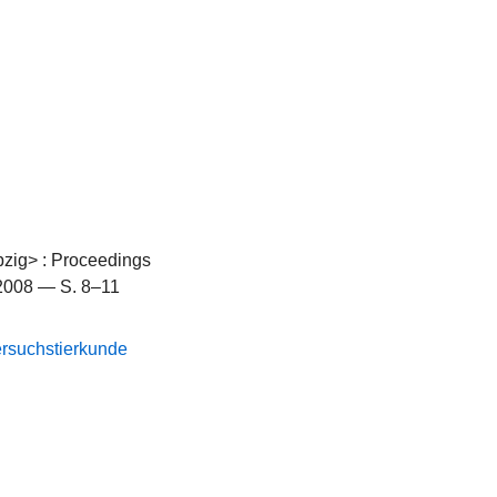
pzig> : Proceedings
, 2008 — S. 8–11
Versuchstierkunde