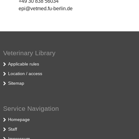
+49 30 838 56034
epi@vetmed.fu-berlin.de
Veterinary Library
Applicable rules
Location / access
Sitemap
Service Navigation
Homepage
Staff
Impressum